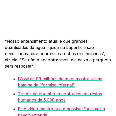
“Nosso entendimento atual é que grandes
quantidades de água líquida na superfície são
necessárias para criar essas rochas disseminadas”,
diz ele. “Se não a encontrarmos, ela deixa a pergunta
sem resposta”.
Fóssil de 99 milhões de anos mostra última
batalha da “formiga infernal”
Traços de chumbo encontrados em restos
humanos de 5.000 anos
Este vídeo mostra que é possível “queimar a
neve”; entenda