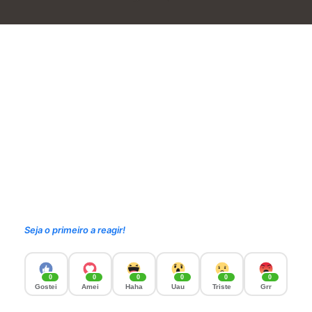
Seja o primeiro a reagir!
0
0
0
0
0
0
Gostei
Amei
Haha
Uau
Triste
Grr