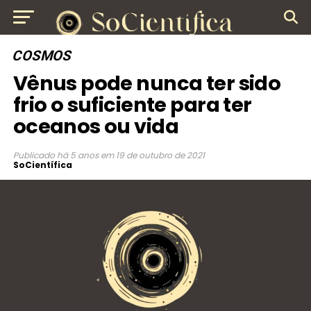
COSMOS
Vênus pode nunca ter sido
frio o suficiente para ter
oceanos ou vida
Publicado
há 5 anos
em
19 de outubro de 2021
SoCientífica