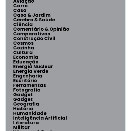
Aviação
Carro
Casa
Casa & Jardim
Cérebro & Saúde
Ciência
Comentário & Opinião
Comparativos
Construção Civil
Cosmos
Cozinha
Cultura
Economia
Educação
Energia Nuclear
Energia Verde
Engenharia
Escritório
Ferramentas
Fotografia
Gadget
Gadget
Geografia
História
Humanidade
Inteligência Artificial
Literatura
Militar