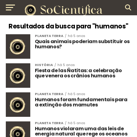
Resultados da busca para "humanos"
PLANETA TERRA
há 5 anos
Quais animais poderiam substituir os
humanos?
HISTÓRIA
há 5 anos
Fiesta de las Ñatitas: a celebração
que venera os crânios humanos
PLANETA TERRA
há 5 anos
Humanos foram fundamentais para
a extinção dos mamutes
PLANETA TERRA
há 5 anos
Humanos violaram uma das leis de
energia natural que rege os oceanos