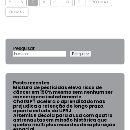
5
6
7
8
9
10
11
PRÓXIMA ›
ÚLTIMA »
Pesquisar
Pesquisar
Posts recentes
Mistura de pesticidas eleva risco de
câncer em 150% mesmo sem nenhum ser
cancerígeno isoladamente
ChatGPT acelera o aprendizado mas
prejudica a retenção de longo prazo,
aponta estudo da UFRJ
Artemis II decola para a Lua com quatro
astronautas em missão histórica que
quebra múltiplos recordes de exploração
espacial