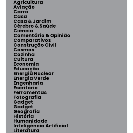
Agricultura
Aviação
Carro
Casa
Casa & Jardim
Cérebro & Saúde
Ciência
Comentário & Opinião
Comparativos
Construção Civil
Cosmos
Cozinha
Cultura
Economia
Educação
Energia Nuclear
Energia Verde
Engenharia
Escritório
Ferramentas
Fotografia
Gadget
Gadget
Geografia
História
Humanidade
Inteligência Artificial
Literatura