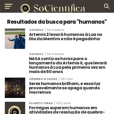
Resultados da busca para "humanos"
COSMOS
há 4 meses
Artemis 2 levará humanos à Lua no
Dia da Mentira e não é pegadinha
COSMOS
há 4 meses
NASA conta as horas para o
lançamento da Artemis II, que levará
humanos à Lua pela primeira vez em
mais de 50 anos
CÉREBRO & SAÚDE
há 1 ano
Seres humanos brilham, e essa luz
provavelmente se apaga quando
morremos
PLANETA TERRA
há 2 anos
Formigas superam humanos em
atividades de resolução de quebra-