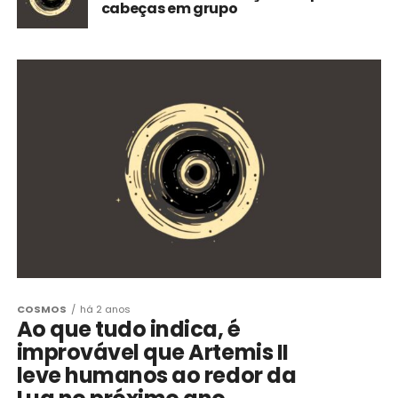
cabeças em grupo
COSMOS
há 2 anos
Ao que tudo indica, é
improvável que Artemis II
leve humanos ao redor da