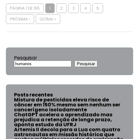
PÁGINA 1 DE 155
1
2
3
4
5
PRÓXIMA ›
ÚLTIMA »
Pesquisar
Pesquisar
Posts recentes
Mistura de pesticidas eleva risco de
câncer em 150% mesmo sem nenhum ser
cancerígeno isoladamente
ChatGPT acelera o aprendizado mas
prejudica a retenção de longo prazo,
aponta estudo da UFRJ
Artemis II decola para a Lua com quatro
astronautas em missão histórica que