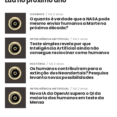
Lua no próximo ano
COSMOS
há 2 anos
O quanto é verdade que a NASA pode
mesmo enviar humanos a Marte na
próxima década?
INTELIGÊNCIA ARTIFICIAL
há 2 anos
Teste simples revela por que
Inteligência Artificial ainda não
consegue raciocinar como humanos
HISTÓRIA
há 2 anos
Os humanos contribuíram para a
extinção dos Neandertais? Pesquisa
levanta novas possibilidades
INTELIGÊNCIA ARTIFICIAL
há 2 anos
Nova IA da OpenAI supera o QI da
maioria dos humanos em teste da
Mensa