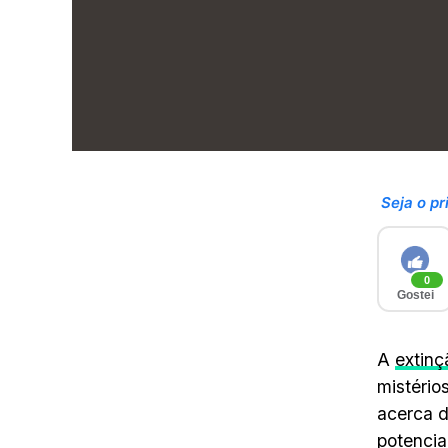
Seja o pr
0
Gostei
A
extinç
mistério
acerca d
potenci