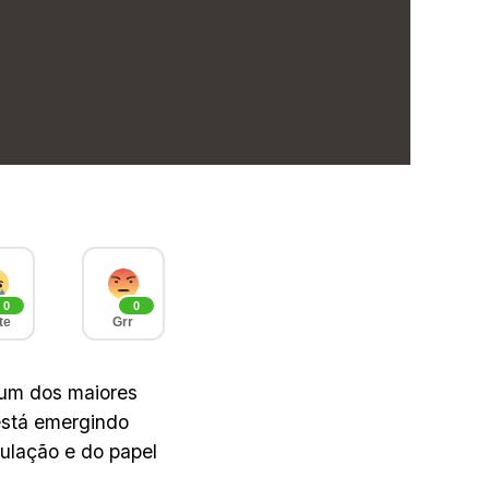
0
0
te
Grr
 um dos maiores
está emergindo
ulação e do papel