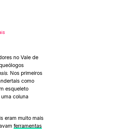
ais
dores no Vale de
rqueólogos
sis
. Nos primeiros
andertais como
um esqueleto
a uma coluna
is eram muito mais
onavam
ferramentas