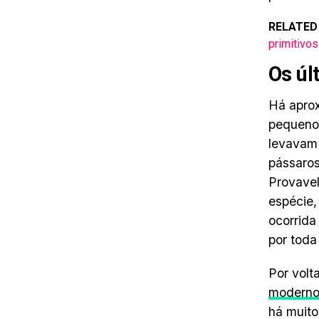
RELATED
primitivos
Os úl
Há apro
pequenos
levavam
pássaros
Provavel
espécie,
ocorrida
por toda
Por volt
moderno
há muito