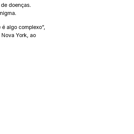
o de doenças.
enigma.
 é algo complexo”,
e Nova York, ao