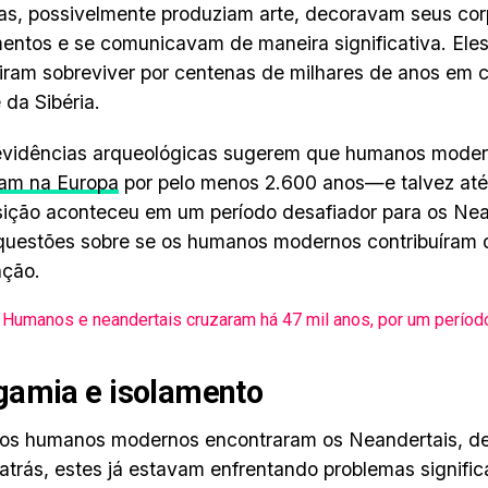
s, possivelmente produziam arte, decoravam seus cor
entos e se comunicavam de maneira significativa. El
ram sobreviver por centenas de milhares de anos em c
 da Sibéria.
evidências arqueológicas sugerem que humanos moder
ram na Europa
por pelo menos 2.600 anos—e talvez até
ição aconteceu em um período desafiador para os Nea
questões sobre se os humanos modernos contribuíram 
nção.
Humanos e neandertais cruzaram há 47 mil anos, por um períod
amia e isolamento
os humanos modernos encontraram os Neandertais, de
atrás, estes já estavam enfrentando problemas signific