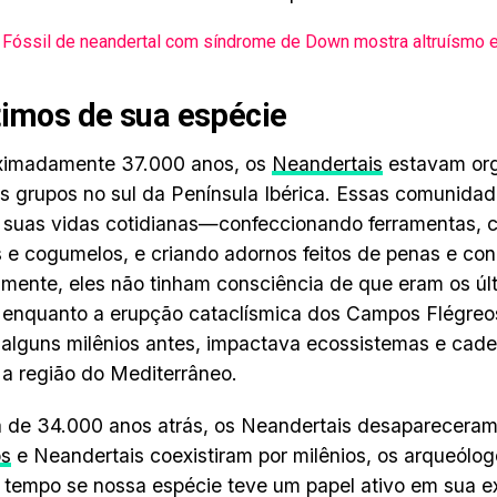
Fóssil de neandertal com síndrome de Down mostra altruísmo
timos de sua espécie
ximadamente 37.000 anos, os
Neandertais
estavam or
 grupos no sul da Península Ibérica. Essas comunidad
 suas vidas cotidianas—confeccionando ferramentas,
 e cogumelos, e criando adornos feitos de penas e co
mente, eles não tinham consciência de que eram os úl
 enquanto a erupção cataclísmica dos Campos Flégreos,
 alguns milênios antes, impactava ecossistemas e cade
 a região do Mediterrâneo.
a de 34.000 anos atrás, os Neandertais desaparecer
s
e Neandertais coexistiram por milênios, os arqueólo
 tempo se nossa espécie teve um papel ativo em sua 