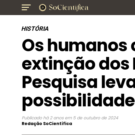
HISTÓRIA
Os humanos c
extinção dos
Pesquisa lev
possibilidade
Publicado
há 2 anos
em
5 de outubro de 2024
Redação SoCientífica