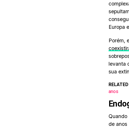
complexa
sepultam
consegui
Europa e
Porém, 
coexisti
sobrepos
levanta 
sua exti
RELATED
anos
Endog
Quando 
de anos 