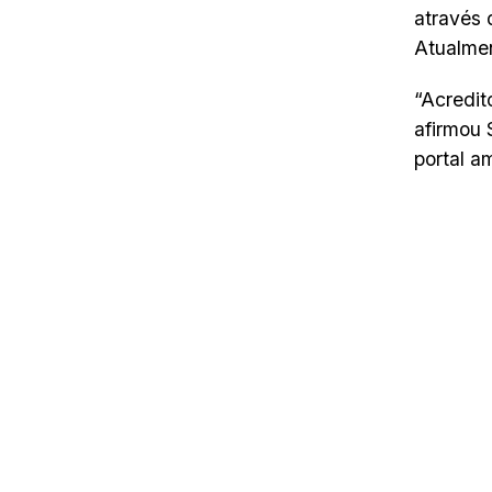
através 
Atualmen
“Acredit
afirmou 
portal a