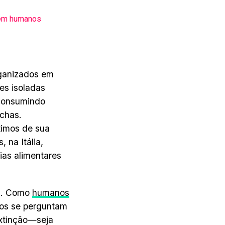
 em humanos
ganizados em
es isoladas
 consumindo
nchas.
timos de sua
 na Itália,
ias alimentares
am. Como
humanos
gos se perguntam
extinção—seja