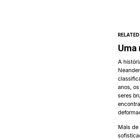
RELATED
Uma n
A histór
Neander
classif
anos, os
seres br
encontra
deformad
Mais de 
sofistic