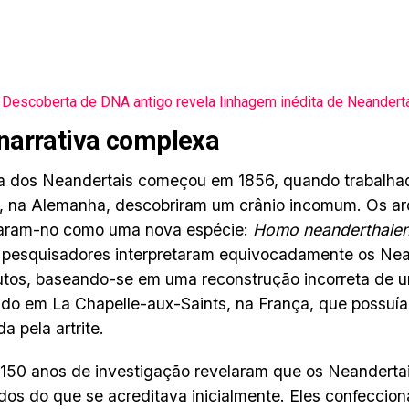
Descoberta de DNA antigo revela linhagem inédita de Neandert
arrativa complexa
ia dos Neandertais começou em 1856, quando trabalha
, na Alemanha, descobriram um crânio incomum. Os a
icaram-no como uma nova espécie:
Homo neanderthalen
 pesquisadores interpretaram equivocadamente os Ne
utos, baseando-se em uma reconstrução incorreta de 
do em La Chapelle-aux-Saints, na França, que possuí
a pela artrite.
150 anos de investigação revelaram que os Neanderta
ados do que se acreditava inicialmente. Eles confecci