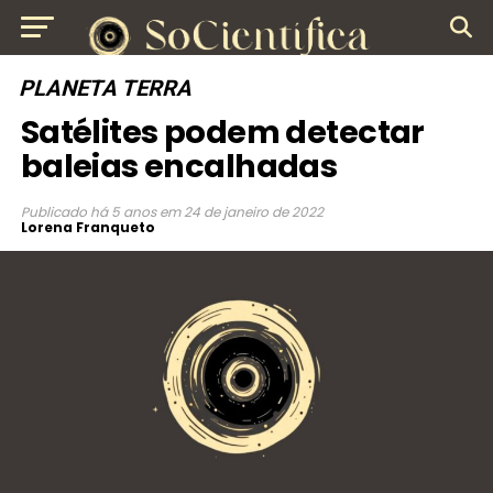
PLANETA TERRA
Satélites podem detectar
baleias encalhadas
Publicado
há 5 anos
em
24 de janeiro de 2022
Lorena Franqueto