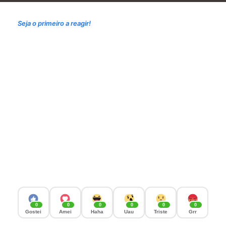
Seja o primeiro a reagir!
0
0
0
0
0
0
Gostei
Amei
Haha
Uau
Triste
Grr