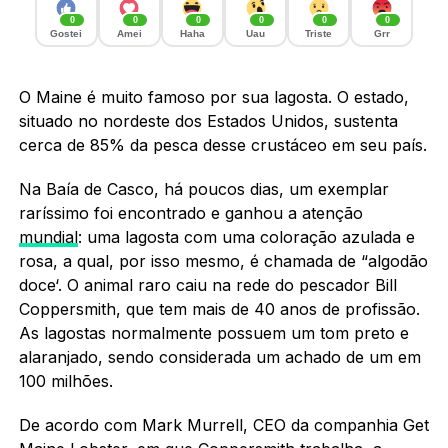
0
0
0
0
0
0
Gostei
Amei
Haha
Uau
Triste
Grr
O Maine é muito famoso por sua lagosta. O estado,
situado no nordeste dos Estados Unidos, sustenta
cerca de 85% da pesca desse crustáceo em seu país.
Na Baía de Casco, há poucos dias, um exemplar
raríssimo foi encontrado e ganhou a atenção
mundial
: uma lagosta com uma coloração azulada e
rosa, a qual, por isso mesmo, é chamada de “algodão
doce‘. O animal raro caiu na rede do pescador Bill
Coppersmith, que tem mais de 40 anos de profissão.
As lagostas normalmente possuem um tom preto e
alaranjado, sendo considerada um achado de um em
100 milhões.
De acordo com Mark Murrell, CEO da companhia Get