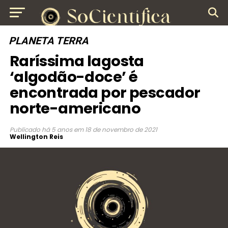
PLANETA TERRA
Raríssima lagosta
‘algodão-doce’ é
encontrada por pescador
norte-americano
Publicado
há 5 anos
em
18 de novembro de 2021
Wellington Reis