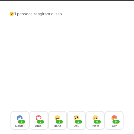
1
pessoas reagiram a isso.
0
0
0
1
0
0
Gostei
Amei
Haha
Uau
Triste
Grr