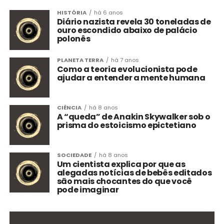
HISTÓRIA
há 6 anos
Diário nazista revela 30 toneladas de
ouro escondido abaixo de palácio
polonês
PLANETA TERRA
há 7 anos
Como a teoria evolucionista pode
ajudar a entender a mente humana
CIÊNCIA
há 8 anos
A “queda” de Anakin Skywalker sob o
prisma do estoicismo epictetiano
SOCIEDADE
há 8 anos
Um cientista explica por que as
alegadas notícias de bebês editados
são mais chocantes do que você
pode imaginar