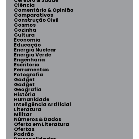
Cérebro & Saúde
Ciência
Comentário & Opinião
Comparativos
Construção Civil
Cosmos
Cozinha
Cultura
Economia
Educação
Energia Nuclear
Energia Verde
Engenharia
Escritório
Ferramentas
Fotografia
Gadget
Gadget
Geografia
História
Humanidade
Inteligência Artificial
Literatura
Militar
Números & Dados
Oferta em Literatura
Ofertas
Padrão