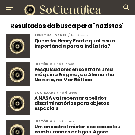
Resultados da busca para "nazistas"
PERSONALIDADES
há 6 anos
Quem foi Henry Ford e qual a sua
importância para a indústria?
HISTÓRIA
há 6 anos
Pesquisadores encontram uma
máquina Enigma, da Alemanha
Nazista, no Mar Báltico
SOCIEDADE
há 6 anos
A NASA vai repensar apelidos
discriminatórios para objetos
espaciais
HISTÓRIA
há 6 anos
Um ancestral misterioso acasalou
com humanos antigos. Agora