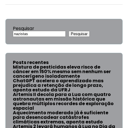
Pesquisar
Pesquisar
Posts recentes
Mistura de pesticidas eleva risco de
câncer em 150% mesmo sem nenhum ser
cancerígeno isoladamente
ChatGPT acelera o aprendizado mas
prejudica a retenção de longo prazo,
aponta estudo da UFRJ
Artemis II decola para a Lua com quatro
astronautas em missão histórica que
quebra múltiplos recordes de exploração
espacial
Aquecimento moderado já é suficiente
para desencadear catástrofes
climáticas extremas, aponta estudo
Artemis 2 levará humanos à Lua no Dia da