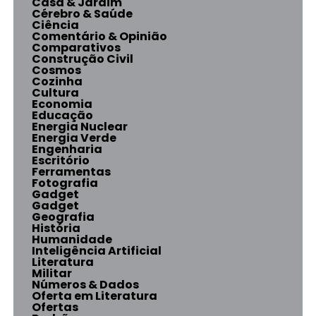
Casa & Jardim
Cérebro & Saúde
Ciência
Comentário & Opinião
Comparativos
Construção Civil
Cosmos
Cozinha
Cultura
Economia
Educação
Energia Nuclear
Energia Verde
Engenharia
Escritório
Ferramentas
Fotografia
Gadget
Gadget
Geografia
História
Humanidade
Inteligência Artificial
Literatura
Militar
Números & Dados
Oferta em Literatura
Ofertas