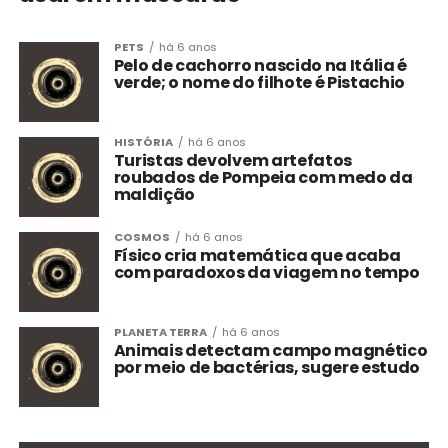
PETS
há 6 anos
Pelo de cachorro nascido na Itália é
verde; o nome do filhote é Pistachio
HISTÓRIA
há 6 anos
Turistas devolvem artefatos
roubados de Pompeia com medo da
maldição
COSMOS
há 6 anos
Físico cria matemática que acaba
com paradoxos da viagem no tempo
PLANETA TERRA
há 6 anos
Animais detectam campo magnético
por meio de bactérias, sugere estudo