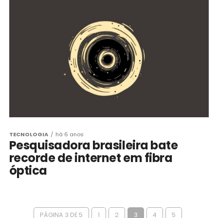
TECNOLOGIA
há 6 anos
Pesquisadora brasileira bate
recorde de internet em fibra
óptica
PÁGINA 3 DE 5
1
2
3
4
5