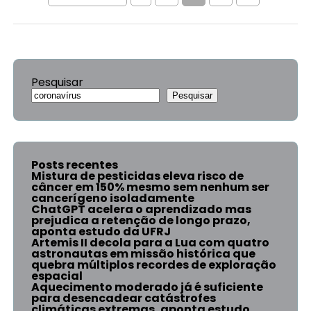
Pesquisar
Pesquisar
Posts recentes
Mistura de pesticidas eleva risco de
câncer em 150% mesmo sem nenhum ser
cancerígeno isoladamente
ChatGPT acelera o aprendizado mas
prejudica a retenção de longo prazo,
aponta estudo da UFRJ
Artemis II decola para a Lua com quatro
astronautas em missão histórica que
quebra múltiplos recordes de exploração
espacial
Aquecimento moderado já é suficiente
para desencadear catástrofes
climáticas extremas, aponta estudo