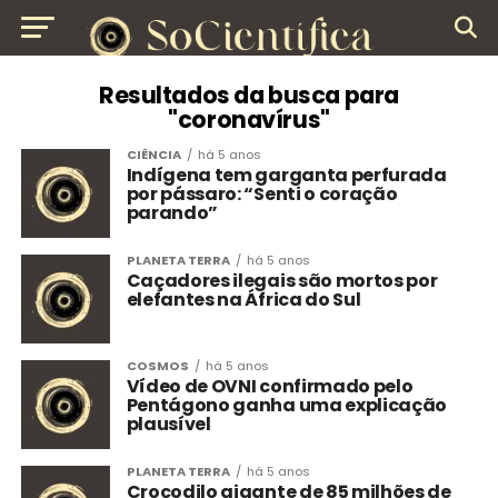
Resultados da busca para
"coronavírus"
CIÊNCIA
há 5 anos
Indígena tem garganta perfurada
por pássaro: “Senti o coração
parando”
PLANETA TERRA
há 5 anos
Caçadores ilegais são mortos por
elefantes na África do Sul
COSMOS
há 5 anos
Vídeo de OVNI confirmado pelo
Pentágono ganha uma explicação
plausível
PLANETA TERRA
há 5 anos
Crocodilo gigante de 85 milhões de