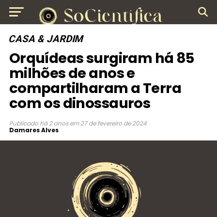
CASA & JARDIM
Orquídeas surgiram há 85
milhões de anos e
compartilharam a Terra
com os dinossauros
Publicado
há 2 anos
em
27 de fevereiro de 2024
Damares Alves