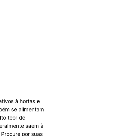
tivos à hortas e
mbém se alimentam
to teor de
 geralmente saem à
. Procure por suas