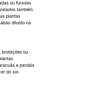
gadas ou furadas
marelados também
as plantas
abão diluído na
 brotações ou
plantas
aracuãs e pardais
er do sol.