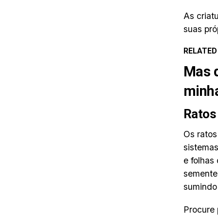
As criat
suas pró
RELATED
Mas q
minha
Ratos
Os ratos
sistemas
e folhas
sementei
sumindo 
Procure 