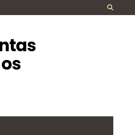
antas
 os