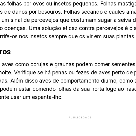
 das folhas por ovos ou insetos pequenos. Folhas masti
is de danos por besouros. Folhas secando e caules a
 um sinal de percevejos que costumam sugar a seiva d
 doenças. Uma solução eficaz contra percevejos é o s
rrife-os nos insetos sempre que os vir em suas plantas.
ros
 aves como corujas e graúnas podem comer sementes,
 noite. Verifique se há penas ou fezes de aves perto de 
das. Além disso aves de comportamento diurno, como 
odem estar comendo folhas da sua horta logo ao nasc
nte usar um espantá-lho.
PUBLICIDADE