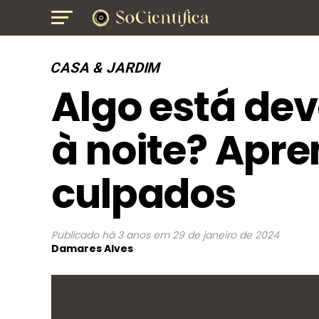
CASA & JARDIM
Algo está de
à noite? Apre
culpados
Publicado
há 3 anos
em
29 de janeiro de 2024
Damares Alves