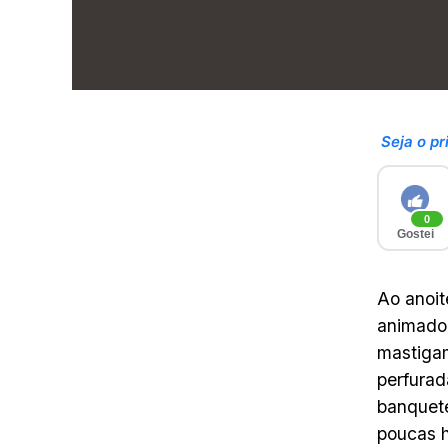
Seja o pr
0
Gostei
Ao anoit
animado 
mastigam
perfurad
banquet
poucas h