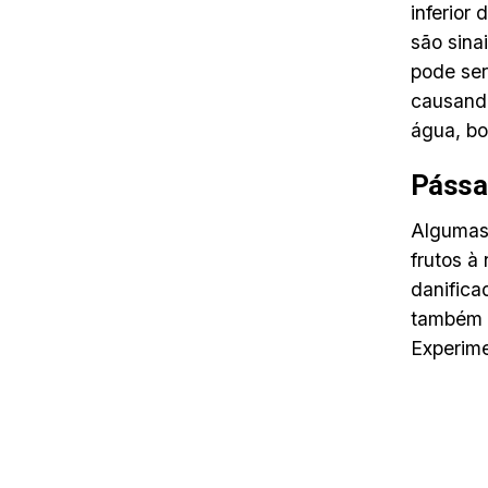
inferior
são sina
pode ser
causando
água, bo
Pássa
Algumas
frutos à
danifica
também p
Experime