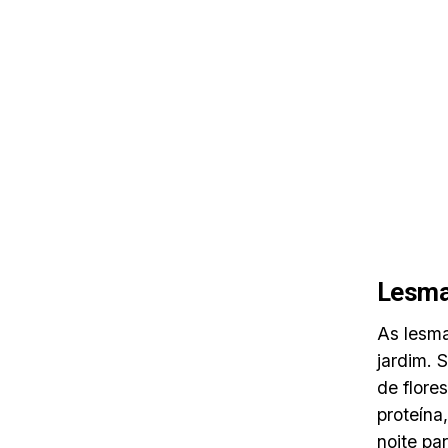
Lesma
As lesma
jardim. 
de flore
proteína
noite pa