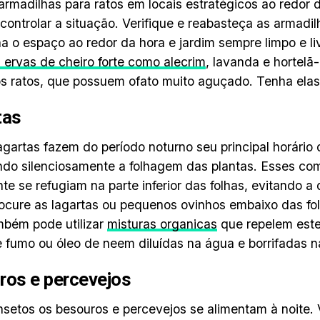
armadilhas para ratos em locais estratégicos ao redor 
 controlar a situação. Verifique e reabasteça as armadi
 o espaço ao redor da hora e jardim sempre limpo e li
ervas de cheiro forte como alecrim
, lavanda e hortel
os ratos, que possuem ofato muito aguçado. Tenha elas 
tas
agartas fazem do período noturno seu principal horário 
do silenciosamente a folhagem das plantas. Esses co
te se refugiam na parte inferior das folhas, evitando a
rocure as lagartas ou pequenos ovinhos embaixo das fo
bém pode utilizar
misturas organicas
que repelem este
e fumo ou óleo de neem diluídas na água e borrifadas n
ros e percevejos
nsetos os besouros e percevejos se alimentam à noite. V