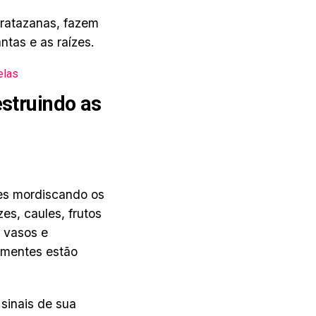
ratazanas, fazem
ntas e as raízes.
elas
estruindo as
zes mordiscando os
es, caules, frutos
 vasos e
ementes estão
.
sinais de sua