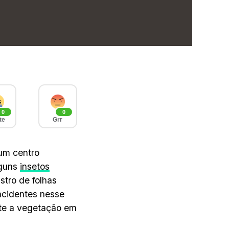
0
0
te
Grr
 um centro
lguns
insetos
tro de folhas
ncidentes nesse
te a vegetação em