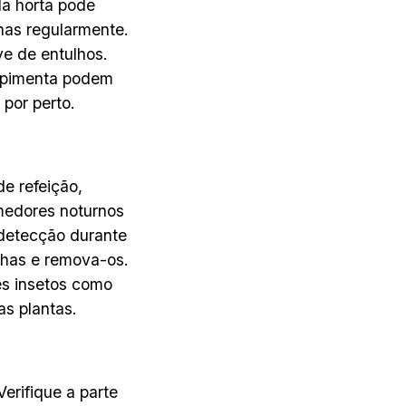
da horta pode
lhas regularmente.
ve de entulhos.
ã-pimenta podem
por perto.
de refeição,
medores noturnos
 detecção durante
lhas e remova-os.
s insetos como
as plantas.
erifique a parte