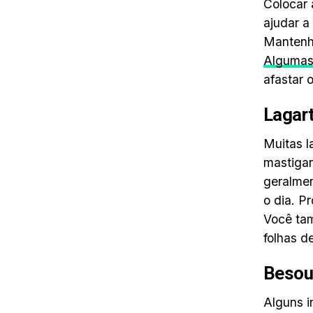
Colocar 
ajudar a
Mantenha
Algumas 
afastar 
Lagar
Muitas l
mastigan
geralmen
o dia. P
Você tam
folhas d
Besou
Alguns i