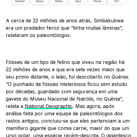
Gostei
Amei
Haha
Uau
Triste
Grr
A cerca de 22 milhões de anos atrás, Simbakubwa
era um predador feroz que “tinha muitas lâminas”,
relataram os paleontólogos.
Fósseis de um tipo de felino que viveu na região há
22 milhões de anos e que era sete vezes maior que
seu primo distante, o leão, foi descoberto no Quênia.
“O punhado de fósseis misteriosos ficou sem estudo
por décadas, guardado com segurança em uma
gaveta do Museu Nacional de Nairóbi, no Quênia”,
relata a
National Geographic
. Mas agora, após
análise feita por uma equipe de paleontólogos dos
restos antigos, concluiu-se que eles pertenciam a um
mamífero gigante que comia carne, maior do que um
urso polar, uma espécie recém-descrita. O gigantesco