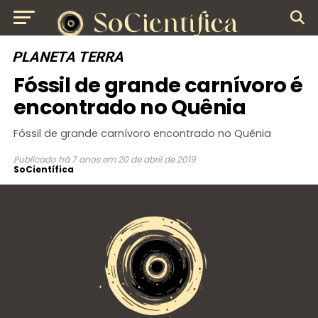
PLANETA TERRA
Fóssil de grande carnívoro é
encontrado no Quênia
Fóssil de grande carnívoro encontrado no Quênia
Publicado
há 7 anos
em
20 de abril de 2019
SoCientífica