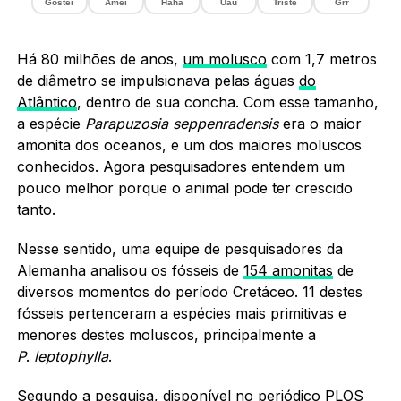
Gostei
Amei
Haha
Uau
Triste
Grr
Há 80 milhões de anos,
um molusco
com 1,7 metros
de diâmetro se impulsionava pelas águas
do
Atlântico
, dentro de sua concha. Com esse tamanho,
a espécie
Parapuzosia
seppenradensis
era o maior
amonita dos oceanos, e um dos maiores moluscos
conhecidos. Agora pesquisadores entendem um
pouco melhor porque o animal pode ter crescido
tanto.
Nesse sentido, uma equipe de pesquisadores da
Alemanha analisou os fósseis de
154 amonitas
de
diversos momentos do período Cretáceo. 11 destes
fósseis pertenceram a espécies mais primitivas e
menores destes moluscos, principalmente a
P
.
leptophylla
.
Segundo a pesquisa, disponível no periódico
PLOS