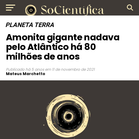
PLANETA TERRA
Amonita gigante nadava
pelo Atlântico há 80
milhões de anos
Publicado
há 5 anos
em
11 de novembro de 2021
Mateus Marchetto