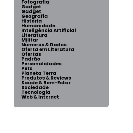
Fotografia
Gadget
Gadget
Geografia
História
Humanidade
Inteligência Artificial
Literatura
Militar
Números & Dados
Oferta em Literatura
Ofertas
Padrão
Personalidades
Pets
Planeta Terra
Produtos & Reviews
Saúde & Bem-Estar
Sociedade
Tecnologia
Web & Internet