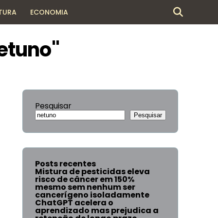
TURA
ECONOMIA
etuno"
Pesquisar
Pesquisar
Posts recentes
Mistura de pesticidas eleva
risco de câncer em 150%
mesmo sem nenhum ser
cancerígeno isoladamente
ChatGPT acelera o
aprendizado mas prejudica a