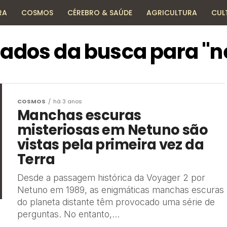
RA
COSMOS
CÉREBRO & SAÚDE
AGRICULTURA
CUL
HISTÓRIA
TECNOLOGIA
ENCICLOPÉDIA
tados da busca para "n
COSMOS
há 3 anos
Manchas escuras
misteriosas em Netuno são
vistas pela primeira vez da
Terra
Desde a passagem histórica da Voyager 2 por
Netuno em 1989, as enigmáticas manchas escuras
do planeta distante têm provocado uma série de
perguntas. No entanto,...