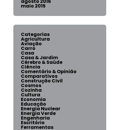
agosto 2016
maio 2015
Categorias
Agricultura
Aviação
Carro
Casa
Casa & Jardim
Cérebro & Saúde
Ciência
Comentário & Opinião
Comparativos
Construção Civil
Cosmos
Cozinha
Cultura
Economia
Educação
Energia Nuclear
Energia Verde
Engenharia
Escritório
Ferramentas