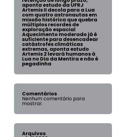
retenção de longo prazo,
aponta estudo da UFRJ
Artemis II decola para a Lua
com quatro astronautas em
missão histórica que quebra
múltiplos recordes de
exploração espacial
Aquecimento moderado já é
suficiente para desencadear
catástrofes climáticas
extremas, aponta estudo
Artemis 2 levará humanos à
Lua no Dia da Mentira e não é
pegadinha
Comentários
Nenhum comentário para
mostrar.
Arquivos