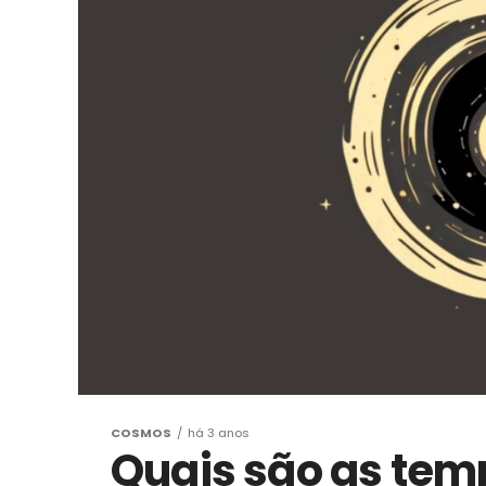
COSMOS
há 3 anos
Quais são as tem