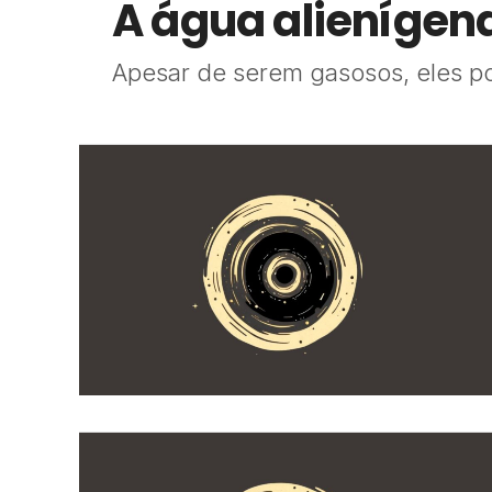
A água alienígen
Apesar de serem gasosos, eles po