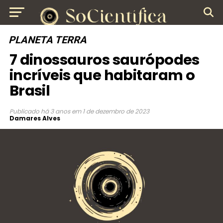
PLANETA TERRA
7 dinossauros saurópodes
incríveis que habitaram o
Brasil
Publicado
há 3 anos
em
1 de dezembro de 2023
Damares Alves