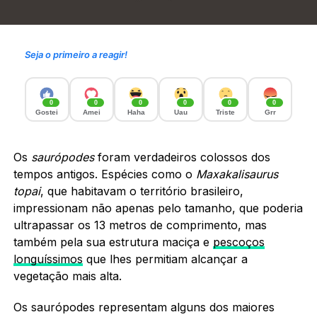
Seja o primeiro a reagir!
0
0
0
0
0
0
Gostei
Amei
Haha
Uau
Triste
Grr
Os
saurópodes
foram verdadeiros colossos dos
tempos antigos. Espécies como o
Maxakalisaurus
topai
, que habitavam o território brasileiro,
impressionam não apenas pelo tamanho, que poderia
ultrapassar os 13 metros de comprimento, mas
também pela sua estrutura maciça e
pescoços
longuíssimos
que lhes permitiam alcançar a
vegetação mais alta.
Os saurópodes representam alguns dos maiores