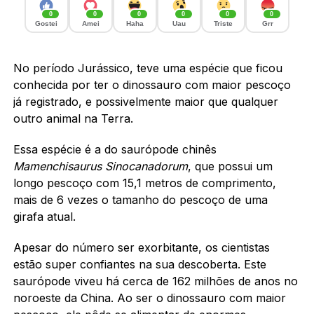
0
0
0
0
0
0
Gostei
Amei
Haha
Uau
Triste
Grr
No período Jurássico, teve uma espécie que ficou
conhecida por ter o dinossauro com maior pescoço
já registrado, e possivelmente maior que qualquer
outro animal na Terra.
Essa espécie é a do saurópode chinês
Mamenchisaurus Sinocanadorum
, que possui um
longo pescoço com 15,1 metros de comprimento,
mais de 6 vezes o tamanho do pescoço de uma
girafa atual.
Apesar do número ser exorbitante, os cientistas
estão super confiantes na sua descoberta. Este
saurópode viveu há cerca de 162 milhões de anos no
noroeste da China. Ao ser o dinossauro com maior