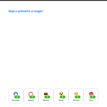
Seja o primeiro a reagir!
0
0
0
0
0
0
Gostei
Amei
Haha
Uau
Triste
Grr