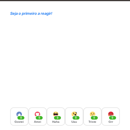
Seja o primeiro a reagir!
0
0
0
0
0
0
Gostei
Amei
Haha
Uau
Triste
Grr