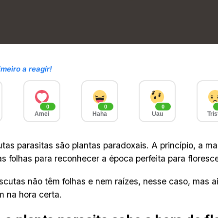
imeiro a reagir!
0
0
0
Amei
Haha
Uau
Tris
tas parasitas são plantas paradoxais. A princípio, a ma
as folhas para reconhecer a época perfeita para floresce
scutas não têm folhas e nem raízes, nesse caso, mas a
m na hora certa.