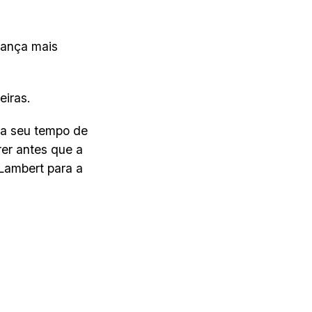
 lança mais
iras.
ra seu tempo de
rer antes que a
Lambert para a