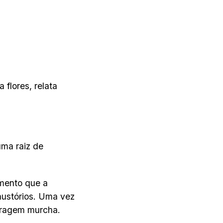
flores, relata
ma raiz de
omento que a
austórios. Uma vez
oragem murcha.