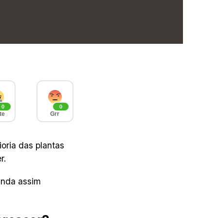
0
0
te
Grr
ioria das plantas
r.
inda assim