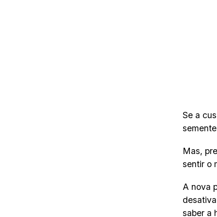
Se a cus
semente
Mas, pre
sentir o
A nova p
desativa
saber a 