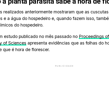
a planta parasita sabe a hora de fl
s realizados anteriormente mostraram que as cuscuta
es e a água do hospedeiro e, quando fazem isso, tam
uímicos do hospedeiro.
um estudo publicado no mês passado no
Proceedings of
 of Sciences
apresenta evidências que as folhas do h
e que é hora de florescer.
PUBLICIDADE