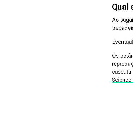
Qual 
Ao sugar
trepadei
Eventua
Os botân
reproduç
cuscuta 
Science