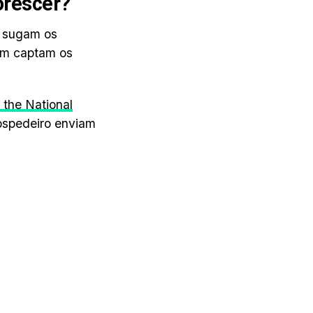
orescer?
s sugam os
bém captam os
 the National
ospedeiro enviam