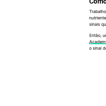
Como 
Trabalho
nutrient
sinais q
Então, 
Academy
o sinal d