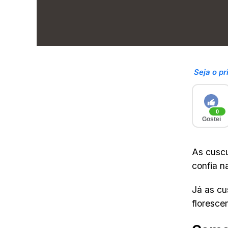
Seja o pr
0
Gostei
As cuscu
confia n
Já as cu
floresce