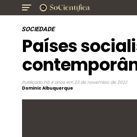
SOCIEDADE
Países socia
contemporâ
Publicado
há 4 anos
em
23 de novembro de 2022
Dominic Albuquerque