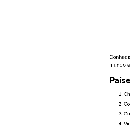
Conheça 
mundo at
Paíse
Ch
Co
Cu
Vi