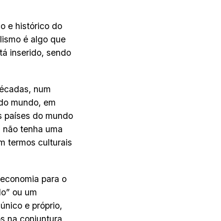
o e histórico do
lismo é algo que
tá inserido, sendo
décadas, num
a do mundo, em
os países do mundo
ís não tenha uma
em termos culturais
 economia para o
do” ou um
único e próprio,
os na conjuntura