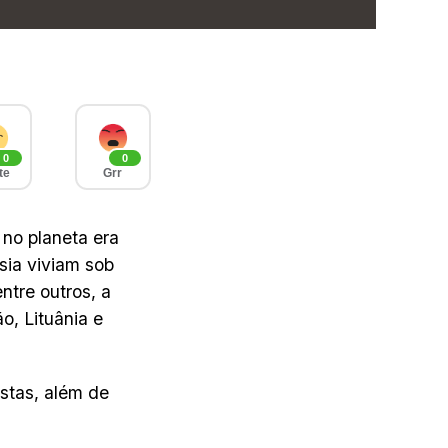
0
0
te
Grr
 no planeta era
sia viviam sob
ntre outros, a
o, Lituânia e
istas, além de