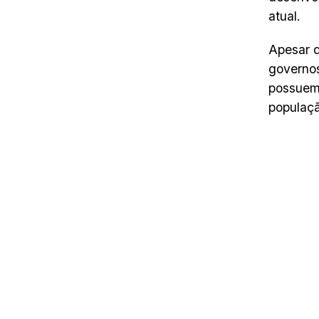
atual.
Apesar 
governos
possuem 
populaçã