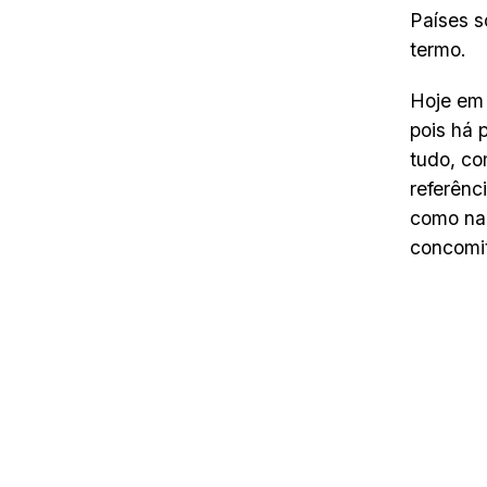
Países s
termo.
Hoje em 
pois há 
tudo, c
referênc
como na 
concomi