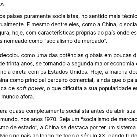
os
s países puramente socialistas, no sentido mais técnic
tualmente. E mesmo dentre eles, como a China, o socia
gura, hoje, com características próprias ao país onde es
es nomeado como “socialismo de mercado”.
 decolou como uma das potências globais em poucas 
de trinta anos, se tornando a segunda maior economi
ncia direta com os Estados Unidos. Hoje, a maioria d
ina como principal parceiro comercial, ainda que o pa
tica de
soft power
, o que dificulta a sua popularidade 
s mundo afora.
era quase completamente socialista antes de abrir sua
 mundo, nos anos 1970. Seja um “socialismo de merca
ismo de estado”, a China se destaca por ter um sistema 
vido no país ao longo de todo o século XX, dando frut