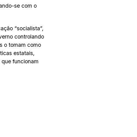
icando-se com o
ação “socialista”,
verno controlando
as o tomam como
icas estatais,
s que funcionam