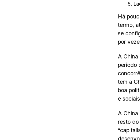
La
Há pouco
termo, a
se confi
por vez
A China
período 
concorrê
tem a Ch
boa polí
e sociai
A China 
resto do
“capital
desenvol