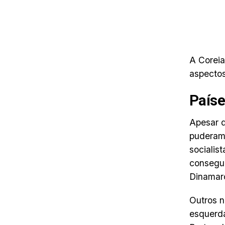
A Coreia
aspectos
Paíse
Apesar d
puderam 
socialis
consegui
Dinamar
Outros n
esquerda