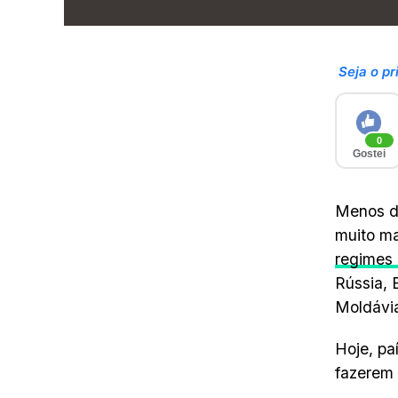
Seja o pr
0
Gostei
Menos de
muito ma
regimes 
Rússia, 
Moldávi
Hoje, pa
fazerem 