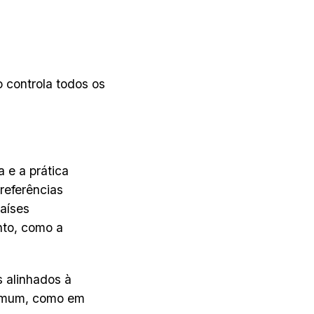
 controla todos os
a e a prática
referências
aíses
nto, como a
 alinhados à
 comum, como em