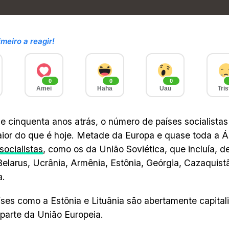
imeiro a reagir!
0
0
0
Amei
Haha
Uau
Tris
 cinquenta anos atrás, o número de países socialistas
ior do que é hoje. Metade da Europa e quase toda a Á
socialistas
, como os da União Soviética, que incluía, de
Belarus, Ucrânia, Armênia, Estônia, Geórgia, Cazaquistã
a.
íses como a Estônia e Lituânia são abertamente capital
parte da União Europeia.