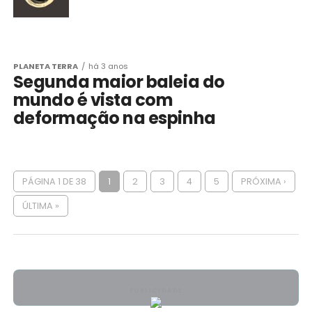
PLANETA TERRA
há 3 anos
Segunda maior baleia do
mundo é vista com
deformação na espinha
PÁGINA 1 DE 38
1
2
3
4
5
PRÓXIMA ›
ÚLTIMA »
PUBLICIDADE