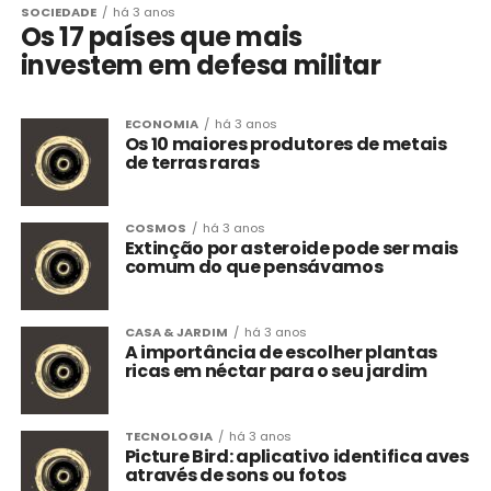
SOCIEDADE
há 3 anos
Os 17 países que mais
investem em defesa militar
ECONOMIA
há 3 anos
Os 10 maiores produtores de metais
de terras raras
COSMOS
há 3 anos
Extinção por asteroide pode ser mais
comum do que pensávamos
CASA & JARDIM
há 3 anos
A importância de escolher plantas
ricas em néctar para o seu jardim
TECNOLOGIA
há 3 anos
Picture Bird: aplicativo identifica aves
através de sons ou fotos