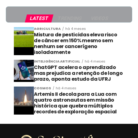
LATEST
TRENDING
VIDEOS
AGRICULTURA
há 4 meses
Mistura de pesticidas eleva risco
de câncer em 150% mesmo sem
nenhum ser cancerígeno
isoladamente
INTELIGÊNCIA ARTIFICIAL
há 4 meses
ChatGPT acelera o aprendizado
mas prejudica a retenção de longo
prazo, aponta estudo da UFRJ
COSMOS
há 4 meses
Artemis II decola para a Lua com
quatro astronautas em missão
histórica que quebra múltiplos
recordes de exploração espacial