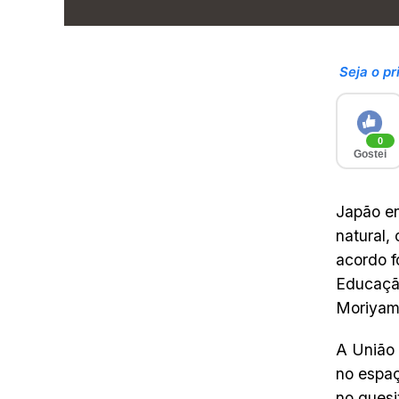
Seja o pr
0
Gostei
Japão en
natural,
acordo f
Educação
Moriyam
A União 
no espaç
no ques