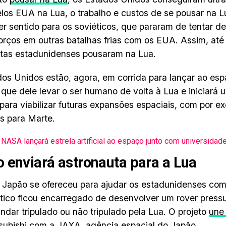
los EUA na Lua, o trabalho e custos de se pousar na 
er sentido para os soviéticos, que pararam de tentar d
orços em outras batalhas frias com os EUA. Assim, até
tas estadunidenses pousaram na Lua.
os Unidos estão, agora, em corrida para lançar ao es
, que dele levar o ser humano de volta à Lua e iniciará 
para viabilizar futuras expansões espaciais, com por e
as para Marte.
NASA lançará estrela artificial ao espaço junto com universidad
 enviará astronauta para a Lua
 Japão se ofereceu para ajudar os estadunidenses com
ático ficou encarregado de desenvolver um rover press
ndar tripulado ou não tripulado pela Lua. O projeto
une
subishi
com a JAXA, agência espacial do Japão.