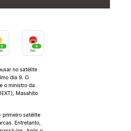
0
0
te
Grr
usar no satélite
imo dia 9. O
e o ministro da
MEXT), Masahito
 primeiro satélite
rcas. Entretanto,
apassá-los. Após o