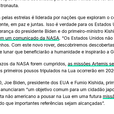
tronauta.
 pelas estrelas é liderada por nações que exploram o 
nte, em paz e juntas. Isso é verdade para os Estados
derança do presidente Biden e do primeiro-ministro Kishid
em um comunicado da NASA
. “Os Estados Unidos não
nhos. Com este novo rover, descobriremos descoberta
ie lunar que beneficiarão a humanidade e inspirarão a 
razos da NASA forem cumpridos,
as missões Artemis se 
s primeiros pousos tripulados na Lua ocorrerão em 202
0, Joe Biden, presidente dos EUA e Fumio Kishida, prim
 anunciaram “um objetivo comum para um cidadão japon
ta não americano a pousar na Lua em uma futura
miss
o que importantes referências sejam alcançadas”.