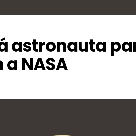
á astronauta pa
m a NASA