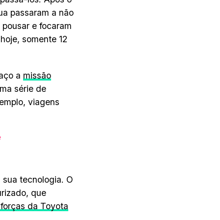
Lua passaram a não
e pousar e focaram
 hoje, somente 12
paço a
missão
uma série de
xemplo, viagens
e
 sua tecnologia. O
urizado, que
 forças da Toyota