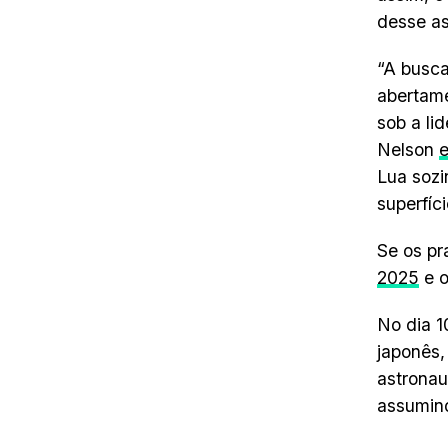
desse as
“A busca
abertame
sob a li
Nelson
Lua sozi
superfíc
Se os p
2025
e o
No dia 1
japonês,
astronau
assumind