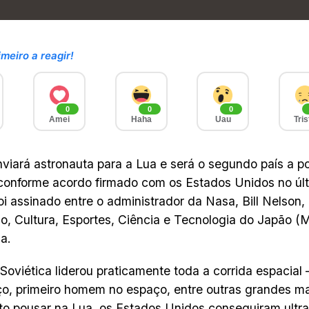
imeiro a reagir!
0
0
0
Amei
Haha
Uau
Tris
viará astronauta para a Lua e será o segundo país a po
 conforme acordo firmado com os Estados Unidos no últ
oi assinado entre o administrador da Nasa, Bill Nelson, 
, Cultura, Esportes, Ciência e Tecnologia do Japão (
a.
Soviética liderou praticamente toda a corrida espacial –
o, primeiro homem no espaço, entre outras grandes ma
ito
pousar na Lua
, os Estados Unidos conseguiram ultr