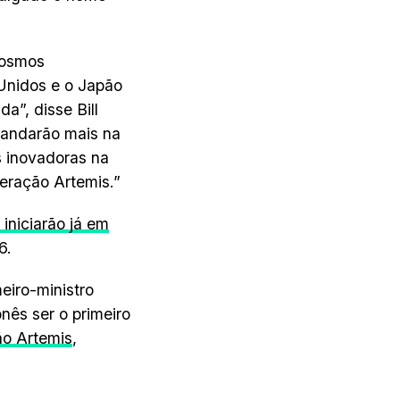
cosmos
 Unidos e o Japão
a”, disse Bill
 andarão mais na
s inovadoras na
Geração Artemis.”
iniciarão já em
6.
eiro-ministro
ês ser o primeiro
ão Artemis
,