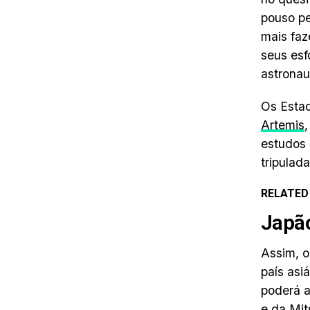
pouso pe
mais faz
seus esf
astronau
Os Estad
Artemis
estudos 
tripulad
RELATED
Japão
Assim, o
país asi
poderá a
e da Mit