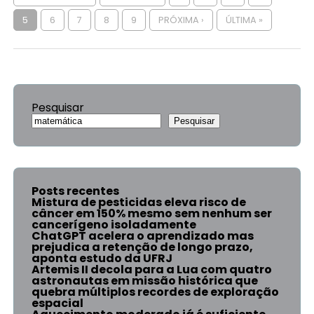
5
6
7
8
9
PRÓXIMA ›
ÚLTIMA »
Pesquisar
Pesquisar
Posts recentes
Mistura de pesticidas eleva risco de
câncer em 150% mesmo sem nenhum ser
cancerígeno isoladamente
ChatGPT acelera o aprendizado mas
prejudica a retenção de longo prazo,
aponta estudo da UFRJ
Artemis II decola para a Lua com quatro
astronautas em missão histórica que
quebra múltiplos recordes de exploração
espacial