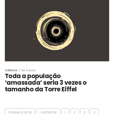
CIÊNCIA
há 4 anos
Toda a população
‘amassada’ seria 3 vezes o
tamanho da Torre Eiffel
PÁGINA 5 DE 18
‹ ANTERIOR
1
2
3
4