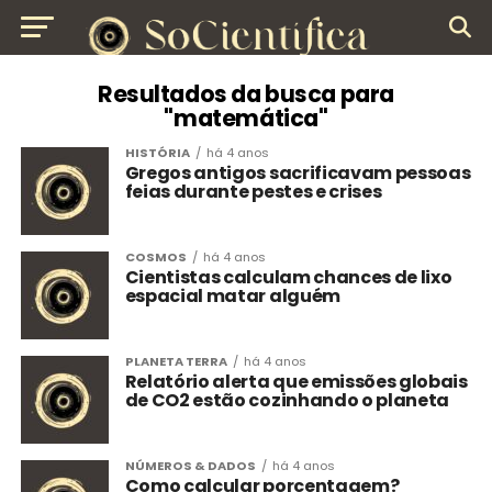
Resultados da busca para
"matemática"
HISTÓRIA
há 4 anos
Gregos antigos sacrificavam pessoas
feias durante pestes e crises
COSMOS
há 4 anos
Cientistas calculam chances de lixo
espacial matar alguém
PLANETA TERRA
há 4 anos
Relatório alerta que emissões globais
de CO2 estão cozinhando o planeta
NÚMEROS & DADOS
há 4 anos
Como calcular porcentagem?