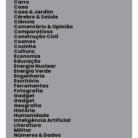
Carro
Casa
Casa & Jardim
Cérebro & Saúde
Ciência
Comentário & Opinião
Comparativos
Construção Civil
Cosmos
Cozinha
Cultura
Economia
Educação
Energia Nuclear
Energia Verde
Engenharia
Escritório
Ferramentas
Fotografia
Gadget
Gadget
Geografia
História
Humanidade
Inteligência Artificial
Literatura
Militar
Números & Dados