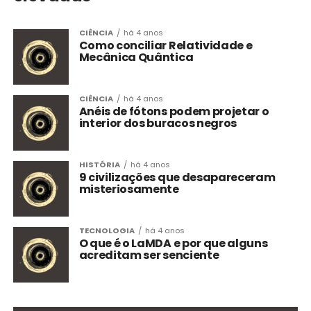
CIÊNCIA
há 4 anos
Como conciliar Relatividade e
Mecânica Quântica
CIÊNCIA
há 4 anos
Anéis de fótons podem projetar o
interior dos buracos negros
HISTÓRIA
há 4 anos
9 civilizações que desapareceram
misteriosamente
TECNOLOGIA
há 4 anos
O que é o LaMDA e por que alguns
acreditam ser senciente