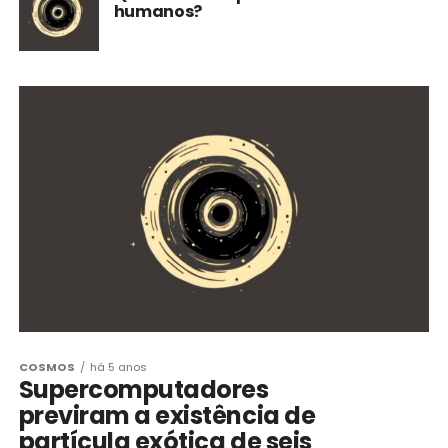
humanos?
COSMOS
há 5 anos
Supercomputadores
previram a existência de
partícula exótica de seis