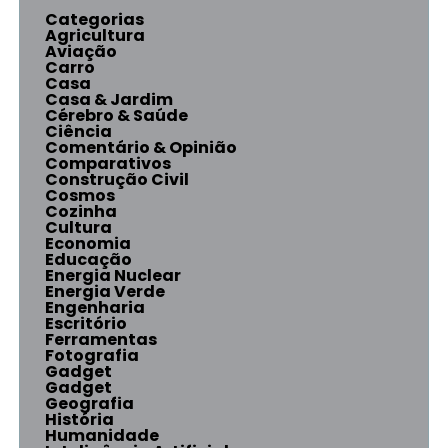
Categorias
Agricultura
Aviação
Carro
Casa
Casa & Jardim
Cérebro & Saúde
Ciência
Comentário & Opinião
Comparativos
Construção Civil
Cosmos
Cozinha
Cultura
Economia
Educação
Energia Nuclear
Energia Verde
Engenharia
Escritório
Ferramentas
Fotografia
Gadget
Gadget
Geografia
História
Humanidade