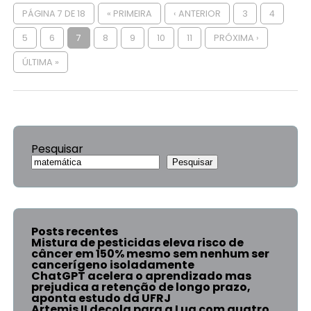
PÁGINA 7 DE 18
« PRIMEIRA
‹ ANTERIOR
3
4
5
6
7
8
9
10
11
PRÓXIMA ›
ÚLTIMA »
Pesquisar
Pesquisar
Posts recentes
Mistura de pesticidas eleva risco de
câncer em 150% mesmo sem nenhum ser
cancerígeno isoladamente
ChatGPT acelera o aprendizado mas
prejudica a retenção de longo prazo,
aponta estudo da UFRJ
Artemis II decola para a Lua com quatro