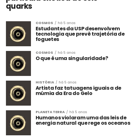
quarks
COSMOS
há 5 anos
Estudantes da USP desenvolvem
tecnologia que prevê trajetória de
foguetes
COSMOS
há 5 anos
O que é uma singularidade?
HISTÓRIA
há 5 anos
Artista faz tatuagens iguais a de
múmia da Era do Gelo
PLANETA TERRA
há 5 anos
Humanos violaram uma das leis de
energia natural que rege os oceanos