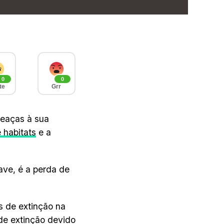
0
0
te
Grr
meaças à sua
 habitats
e a
ve, é a perda de
s de extinção na
de extinção devido