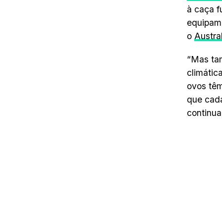
à caça f
equipame
o
Austral
“Mas tam
climátic
ovos têm
que cad
continua