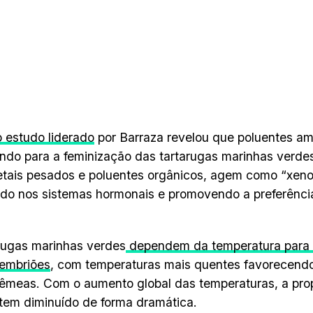
 estudo liderado
por Barraza revelou que poluentes am
indo para a feminização das tartarugas marinhas verde
ais pesados e poluentes orgânicos, agem como “xeno
indo nos sistemas hormonais e promovendo a preferência
rugas marinhas verdes
dependem da temperatura para 
 embriões
, com temperaturas mais quentes favorecend
 fêmeas. Com o aumento global das temperaturas, a prop
em diminuído de forma dramática.