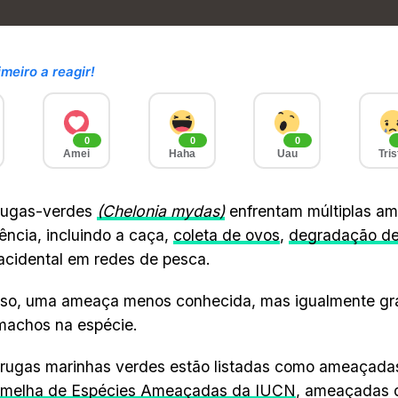
imeiro a reagir!
0
0
0
Amei
Haha
Uau
Tris
arugas-verdes
(Chelonia mydas)
enfrentam múltiplas a
ência, incluindo a caça,
coleta de ovos
,
degradação de
acidental em redes de pesca.
sso, uma ameaça menos conhecida, mas igualmente gra
 machos na espécie.
arugas marinhas verdes estão listadas como ameaçada
ermelha de Espécies Ameaçadas da IUCN
, ameaçadas 