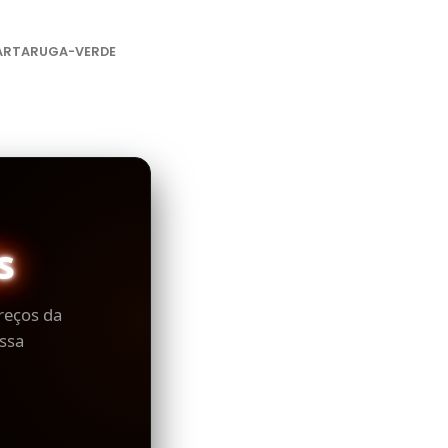
ARTARUGA-VERDE
s
reços da
ssa