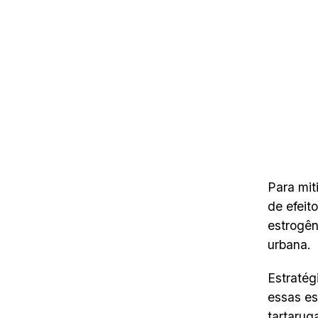
Para mit
de efeit
estrogên
urbana.
Estratég
essas es
tartarug