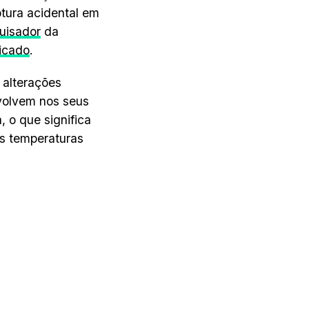
ptura acidental em
uisador
da
icado
.
 alterações
volvem nos seus
 o que significa
s temperaturas