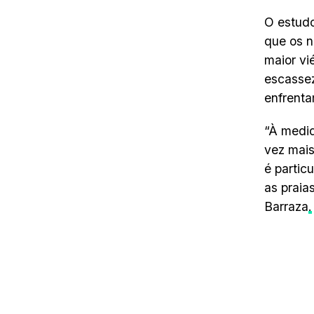
O estudo
que os n
maior vi
escassez
enfrenta
“À medid
vez mais
é partic
as praia
Barraza
.