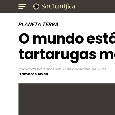
PLANETA TERRA
O mundo está
tartarugas 
Publicado
há 3 anos
em
21 de novembro de 2023
Damares Alves