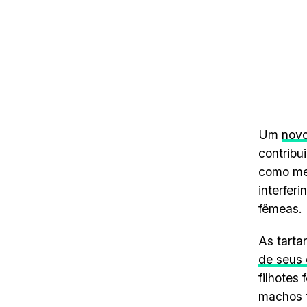
Um
novo
contribu
como met
interfer
fêmeas.
As tarta
de seus
filhotes
machos t