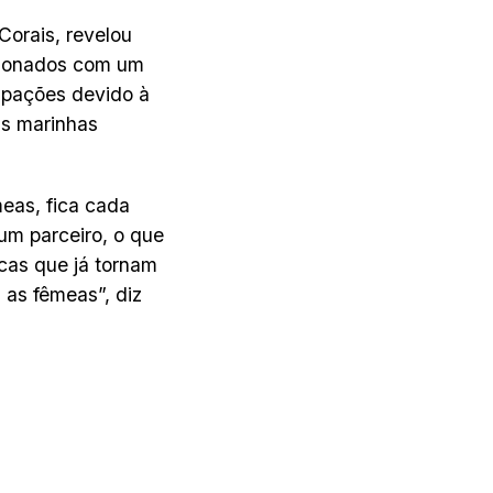
Corais, revelou
acionados com um
upações devido à
as marinhas
eas, fica cada
 um parceiro, o que
icas que já tornam
 as fêmeas”, diz