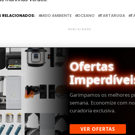
 RELACIONADOS:
MEIO AMBIENTE
OCEANO
TARTARUGA
T
PUBLICIDADE
Ofertas
Imperdívei
Garimpamos os melhores p
semana. Economize com no
curadoria exclusiva.
VER OFERTAS