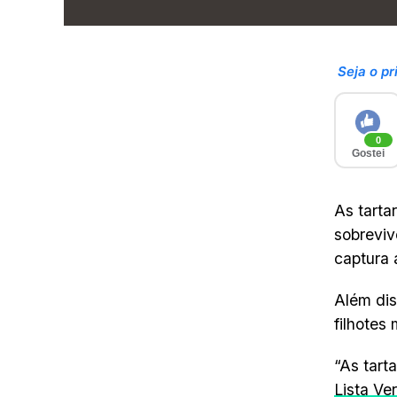
Seja o pr
0
Gostei
As tart
sobreviv
captura 
Além di
filhotes
“As tart
Lista V