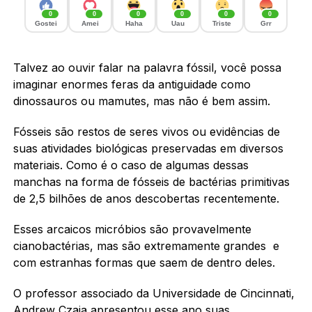
0
0
0
0
0
0
Gostei
Amei
Haha
Uau
Triste
Grr
Talvez ao ouvir falar na palavra fóssil, você possa
imaginar enormes feras da antiguidade como
dinossauros ou mamutes, mas não é bem assim.
Fósseis são restos de seres vivos ou evidências de
suas atividades biológicas preservadas em diversos
materiais. Como é o caso de algumas dessas
manchas na forma de fósseis de bactérias primitivas
de 2,5 bilhões de anos descobertas recentemente.
Esses arcaicos micróbios são provavelmente
cianobactérias, mas são extremamente grandes e
com estranhas formas que saem de dentro deles.
O professor associado da Universidade de Cincinnati,
Andrew Czaja apresentou esse ano
suas