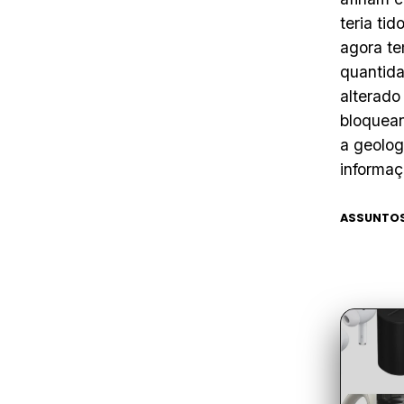
teria ti
agora te
quantida
alterado
bloquean
a geolog
informaç
ASSUNTOS