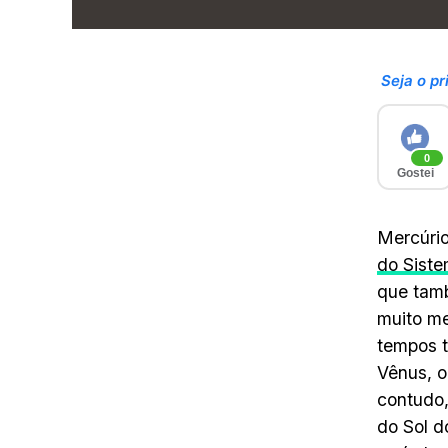
Seja o pr
0
Gostei
Mercúrio
do Siste
que tamb
muito me
tempos t
Vênus, o
contudo,
do Sol d