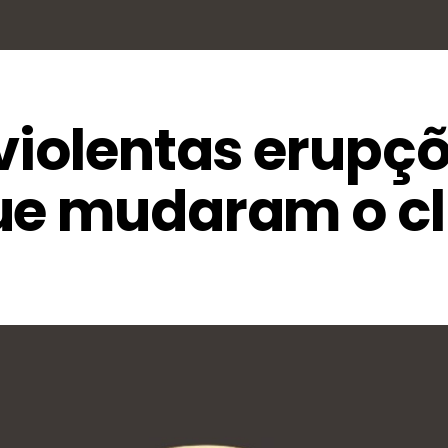
violentas erupç
ue mudaram o c