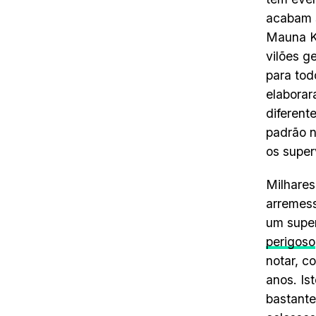
acabam s
Mauna Ke
vilões g
para tod
elaborar
diferent
padrão n
os super
Milhares
arremess
um super
perigoso
notar, c
anos. Is
bastante