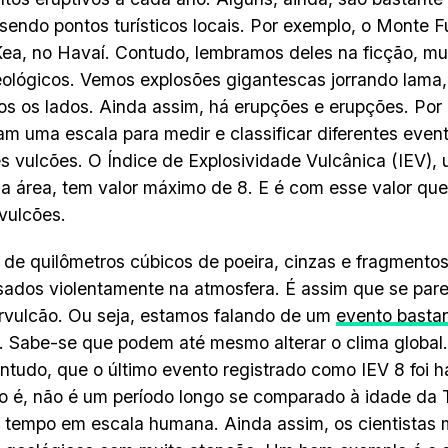
endo pontos turísticos locais. Por exemplo, o Monte Fu
a, no Havaí. Contudo, lembramos deles na ficção, mu
eológicos. Vemos explosões gigantescas jorrando lama,
os os lados. Ainda assim, há erupções e erupções. Por i
am uma escala para medir e classificar diferentes event
es vulcões. O Índice de Explosividade Vulcânica (IEV), 
a área, tem valor máximo de 8. E é com esse valor que
vulcões.
 de quilômetros cúbicos de poeira, cinzas e fragmento
ados violentamente na atmosfera. É assim que se par
vulcão. Ou seja, estamos falando de um
evento bastan
. Sabe-se que podem até mesmo alterar o clima global.
ontudo, que o último evento registrado como IEV 8 foi h
to é, não é um período longo se comparado à idade da 
 tempo em escala humana. Ainda assim, os cientistas