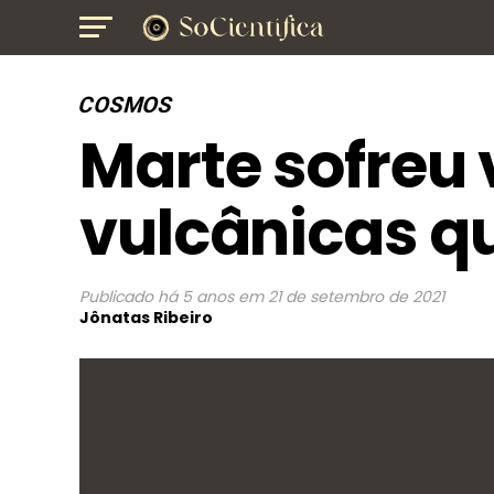
COSMOS
Marte sofreu 
vulcânicas q
Publicado
há 5 anos
em
21 de setembro de 2021
Jônatas Ribeiro