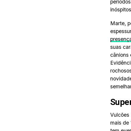
períodos
inóspito
Marte, p
espessur
presenç
suas car
cânions 
Evidênci
rochosos
novidade
semelhan
Super
Vulcões 
mais de 
tem even