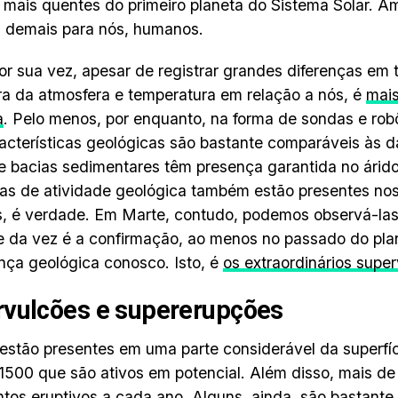
 mais quentes do primeiro planeta do Sistema Solar. Am
s demais para nós, humanos.
or sua vez, apesar de registrar grandes diferenças em
a da atmosfera e temperatura em relação a nós, é
mais
a
. Pelo menos, por enquanto, na forma de sondas e rob
acterísticas geológicas são bastante comparáveis às d
e bacias sedimentares têm presença garantida no árido
as de atividade geológica também estão presentes nos
, é verdade. Em Marte, contudo, podemos observá-las
 da vez é a confirmação, ao menos no passado do plan
ça geológica conosco. Isto, é
os extraordinários supe
vulcões e supererupções
estão presentes em uma parte considerável da superfíci
1500 que são ativos em potencial. Além disso, mais de
tos eruptivos a cada ano. Alguns, ainda, são bastante