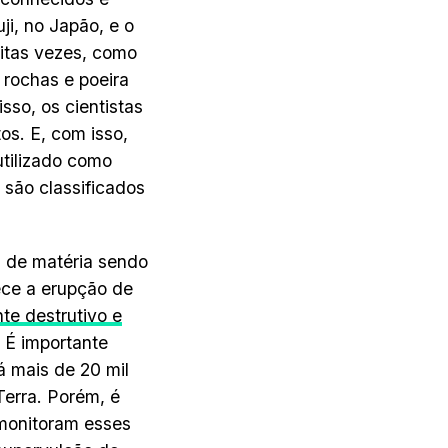
ji, no Japão, e o
itas vezes, como
 rochas e poeira
sso, os cientistas
os. E, com isso,
utilizado como
 são classificados
s de matéria sendo
ece a erupção de
te destrutivo e
 É importante
á mais de 20 mil
Terra. Porém, é
 monitoram esses