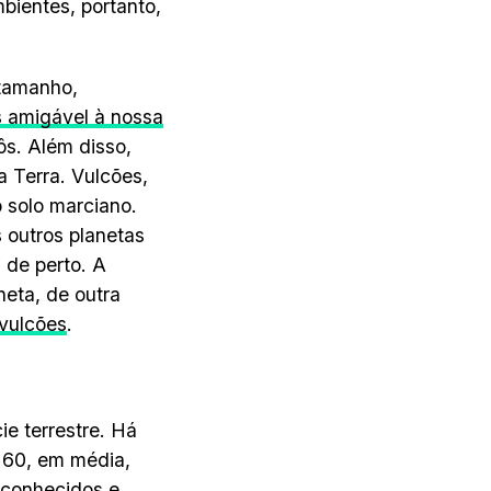
bientes, portanto,
 tamanho,
 amigável à nossa
ôs. Além disso,
a Terra. Vulcões,
 solo marciano.
 outros planetas
 de perto. A
eta, de outra
rvulcões
.
e terrestre. Há
 60, em média,
 conhecidos e