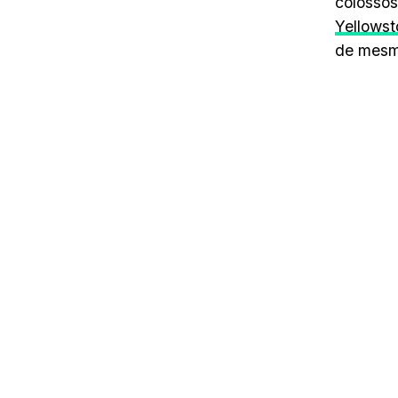
colosso
Yellows
de mesm