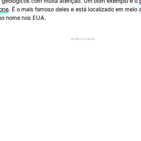
s geológicos com muita atenção. Um bom exemplo é o
tone
. É o mais famoso deles e está localizado em meio 
o nome nos EUA.
PUBLICIDADE