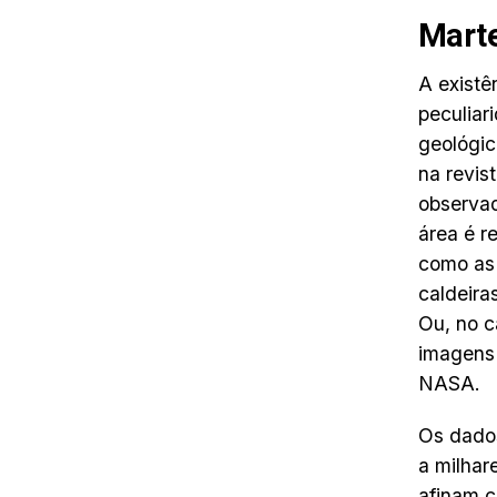
Mart
A existê
peculiar
geológic
na revis
observad
área é r
como as 
caldeira
Ou, no c
imagens 
NASA.
Os dados
a milhar
afinam c