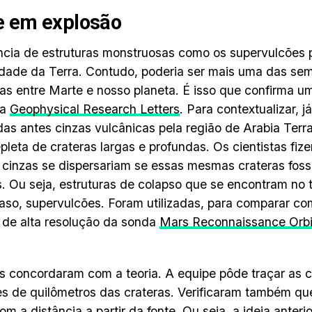
e em explosão
ncia de estruturas monstruosas como os supervulcões
idade da Terra. Contudo, poderia ser mais uma das se
as entre Marte e nosso planeta. É isso que confirma u
ta
Geophysical Research Letters
. Para contextualizar, 
as antes cinzas vulcânicas pela região de Arabia Terr
epleta de crateras largas e profundas. Os cientistas fi
cinzas se dispersariam se essas mesmas crateras fos
s. Ou seja, estruturas de colapso que se encontram no 
aso, supervulcões. Foram utilizadas, para comparar c
de alta resolução da sonda
Mars Reconnaissance Orb
 concordaram com a teoria. A equipe pôde traçar as c
es de quilômetros das crateras. Verificaram também qu
om a distância a partir da fonte. Ou seja, a ideia anter