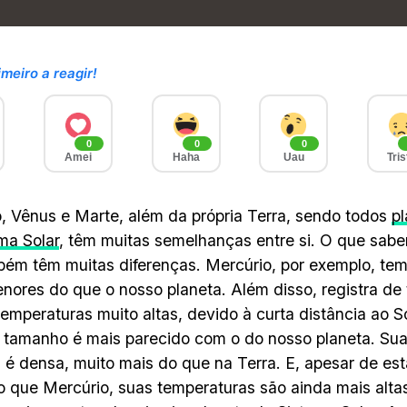
imeiro a reagir!
0
0
0
Amei
Haha
Uau
Tris
, Vênus e Marte, além da própria Terra, sendo todos
p
ma Solar
, têm muitas semelhanças entre si. O que sab
ém têm muitas diferenças. Mercúrio, por exemplo, t
nores do que o nosso planeta. Além disso, registra d
emperaturas muito altas, devido à curta distância ao S
 tamanho é mais parecido com o do nosso planeta. Sua
 é densa, muito mais do que na Terra. E, apesar de est
o que Mercúrio, suas temperaturas são ainda mais alta