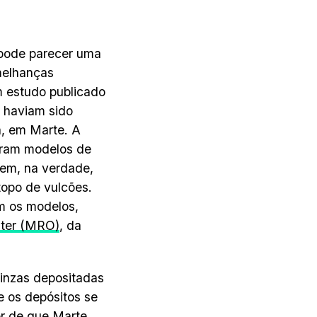
 pode parecer uma
melhanças
m estudo publicado
já haviam sido
a, em Marte. A
zeram modelos de
sem, na verdade,
topo de vulcões.
om os modelos,
iter (MRO)
, da
inzas depositadas
e os depósitos se
ior de que Marte