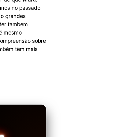
 anos no passado
do grandes
 ter também
até mesmo
 compreensão sobre
também têm mais