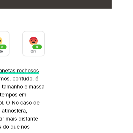
0
0
te
Grr
lanetas rochosos
emos, contudo, é
em tamanho e massa
e tempos em
ol. O No caso de
 atmosfera,
ar mais distante
s do que nos