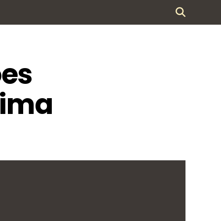
ões
lima