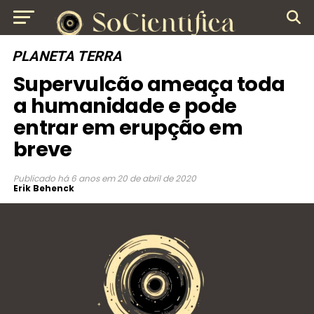
PLANETA TERRA
Supervulcão ameaça toda
a humanidade e pode
entrar em erupção em
breve
Publicado
há 6 anos
em
20 de abril de 2020
Erik Behenck