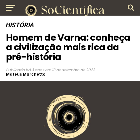
HISTÓRIA
Homem de Varna: conheça
a civilização mais rica da
pré-história
Publicado
há 3 anos
em
13 de setembro de 2023
Mateus Marchetto