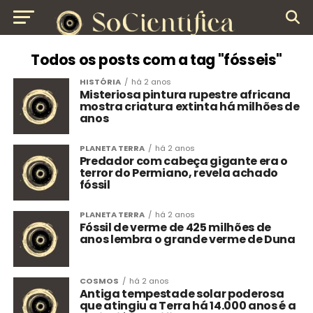
Todos os posts com a tag "fósseis"
HISTÓRIA
há 2 anos
Misteriosa pintura rupestre africana
mostra criatura extinta há milhões de
anos
PLANETA TERRA
há 2 anos
Predador com cabeça gigante era o
terror do Permiano, revela achado
fóssil
PLANETA TERRA
há 2 anos
Fóssil de verme de 425 milhões de
anos lembra o grande verme de Duna
COSMOS
há 2 anos
Antiga tempestade solar poderosa
que atingiu a Terra há 14.000 anos é a