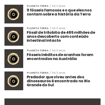
PLANETA TERRA
há 3 anos
11 fósseis famosos e o que eles nos
contam sobre a história da Terra
PLANETA TERRA
há 3 anos
Fóssil de trilobita de 465 milhões de
anos descoberto com conteúdo
intestinal intacto
PLANETA TERRA
há 3 anos
Fósseis inéditos de aranhas foram
encontrados na Austrália
PLANETA TERRA
há 3 anos
Predador que viveu antes dos
dinossauros é encontrado no Rio
Grande do Sul