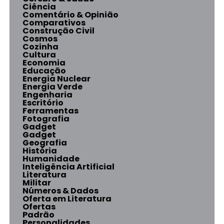
Ciência
Comentário & Opinião
Comparativos
Construção Civil
Cosmos
Cozinha
Cultura
Economia
Educação
Energia Nuclear
Energia Verde
Engenharia
Escritório
Ferramentas
Fotografia
Gadget
Gadget
Geografia
História
Humanidade
Inteligência Artificial
Literatura
Militar
Números & Dados
Oferta em Literatura
Ofertas
Padrão
Personalidades