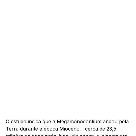
O estudo indica que a Megamonodontium andou pela
Terra durante a época Mioceno – cerca de 23,5
milhões de anos atrás. Naquela época, o planeta era