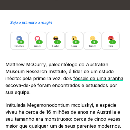
Seja o primeiro a reagir!
0
0
0
0
0
0
Gostei
Amei
Haha
Uau
Triste
Grr
Matthew McCurry, paleontólogo do Australian
Museum Research Institute, é líder de um estudo
inédito: pela primeira vez, dois
fósseis de uma aranha
escova-de-pé foram encontrados e estudados por
sua equipe.
Intitulada Megamonodontium mccluskyi, a espécie
viveu há cerca de 16 milhões de anos na Austrália e
seu tamanho era monstruoso: cerca de cinco vezes
maior que qualquer um de seus parentes modernos.