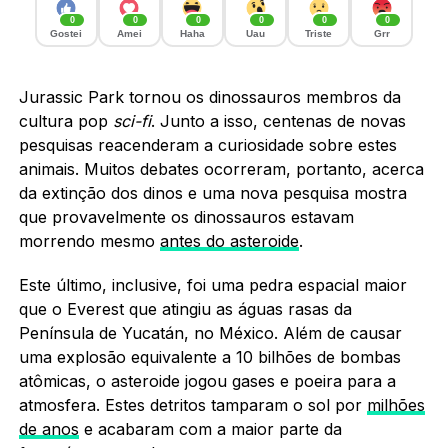
0
0
0
0
0
0
Gostei
Amei
Haha
Uau
Triste
Grr
Jurassic Park tornou os dinossauros membros da
cultura pop
sci-fi
. Junto a isso, centenas de novas
pesquisas reacenderam a curiosidade sobre estes
animais. Muitos debates ocorreram, portanto, acerca
da extinção dos dinos e uma nova pesquisa mostra
que provavelmente os dinossauros estavam
morrendo mesmo
antes do asteroide
.
Este último, inclusive, foi uma pedra espacial maior
que o Everest que atingiu as águas rasas da
Península de Yucatán, no México. Além de causar
uma explosão equivalente a 10 bilhões de bombas
atômicas, o asteroide jogou gases e poeira para a
atmosfera. Estes detritos tamparam o sol por
milhões
de anos
e acabaram com a maior parte da