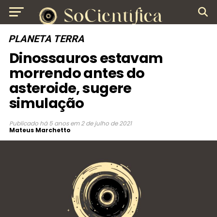
PLANETA TERRA
Dinossauros estavam
morrendo antes do
asteroide, sugere
simulação
Publicado
há 5 anos
em
2 de julho de 2021
Mateus Marchetto