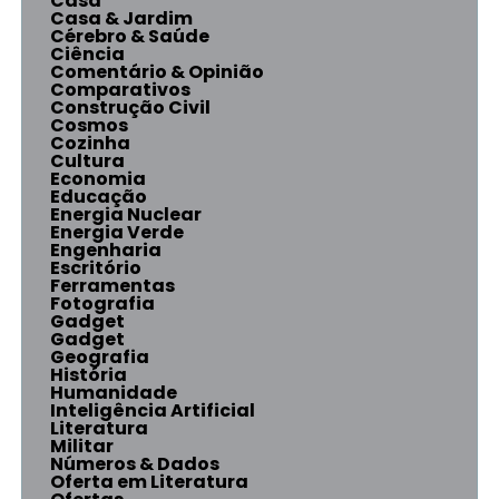
Casa
Casa & Jardim
Cérebro & Saúde
Ciência
Comentário & Opinião
Comparativos
Construção Civil
Cosmos
Cozinha
Cultura
Economia
Educação
Energia Nuclear
Energia Verde
Engenharia
Escritório
Ferramentas
Fotografia
Gadget
Gadget
Geografia
História
Humanidade
Inteligência Artificial
Literatura
Militar
Números & Dados
Oferta em Literatura