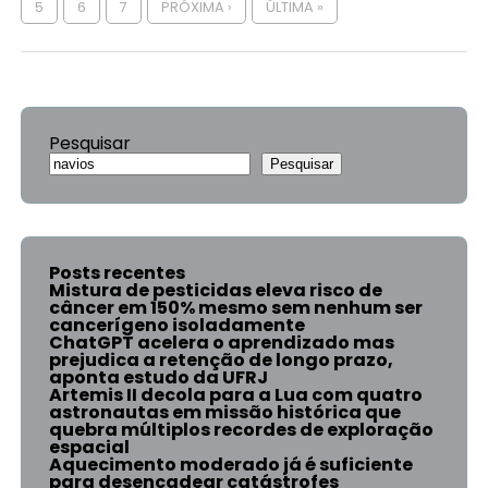
5
6
7
PRÓXIMA ›
ÚLTIMA »
Pesquisar
Pesquisar
Posts recentes
Mistura de pesticidas eleva risco de
câncer em 150% mesmo sem nenhum ser
cancerígeno isoladamente
ChatGPT acelera o aprendizado mas
prejudica a retenção de longo prazo,
aponta estudo da UFRJ
Artemis II decola para a Lua com quatro
astronautas em missão histórica que
quebra múltiplos recordes de exploração
espacial
Aquecimento moderado já é suficiente
para desencadear catástrofes