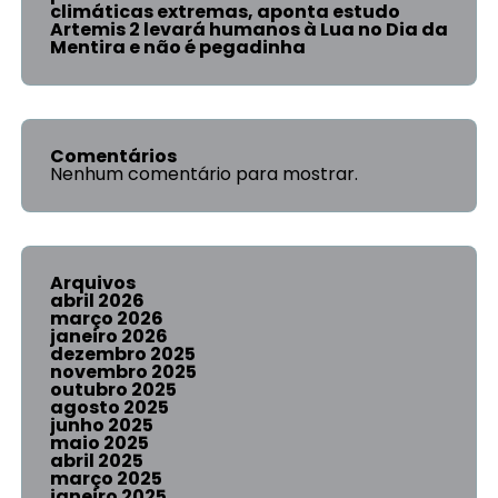
climáticas extremas, aponta estudo
Artemis 2 levará humanos à Lua no Dia da
Mentira e não é pegadinha
Comentários
Nenhum comentário para mostrar.
Arquivos
abril 2026
março 2026
janeiro 2026
dezembro 2025
novembro 2025
outubro 2025
agosto 2025
junho 2025
maio 2025
abril 2025
março 2025
janeiro 2025