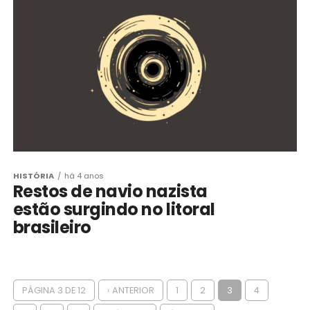
HISTÓRIA
há 4 anos
Restos de navio nazista
estão surgindo no litoral
brasileiro
PÁGINA 3 DE 12
‹ ANTERIOR
1
2
3
4