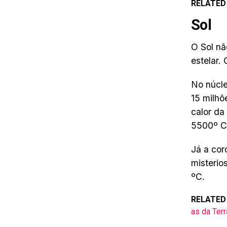
RELATED
Sol
O Sol nã
estelar.
No núcle
15 milhõ
calor da
5500º C
Já a cor
misterio
ºC.
RELATED
as da Terr