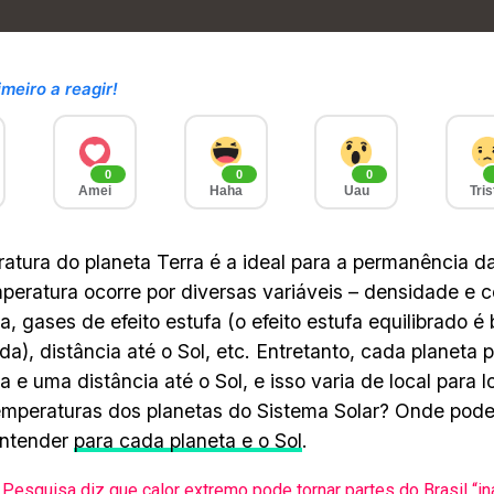
imeiro a reagir!
0
0
0
Amei
Haha
Uau
Tris
atura do planeta Terra é a ideal para a permanência da
peratura ocorre por diversas variáveis – densidade e
a, gases de efeito estufa (o efeito estufa equilibrado é
ida), distância até o Sol, etc. Entretanto, cada planeta
a e uma distância até o Sol, e isso varia de local para 
emperaturas dos planetas do Sistema Solar? Onde pode
ntender
para cada planeta e o Sol
.
Pesquisa diz que calor extremo pode tornar partes do Brasil “in