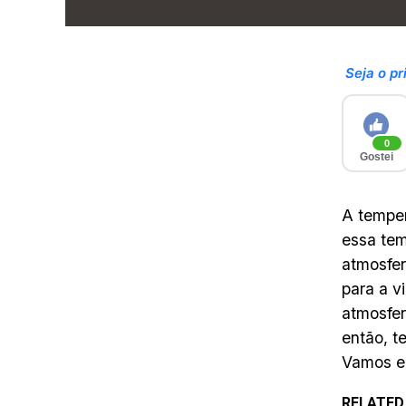
Seja o pr
0
Gostei
A temper
essa tem
atmosfer
para a v
atmosfer
então, t
Vamos e
RELATED