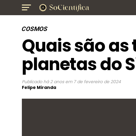
COSMOS
Quais são as
planetas do S
Publicado
há 2 anos
em
7 de fevereiro de 2024
Felipe Miranda