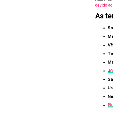
devido ao
As te
So
Me
Vê
Te
Ma
Jú
Sa
Ur
Ne
Pl