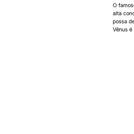
O famoso
alta con
possa de
Vênus é