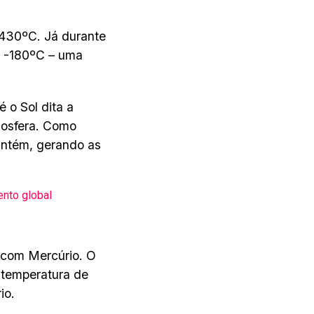
 430ºC. Já durante
é -180ºC – uma
 o Sol dita a
mosfera. Como
antém, gerando as
ento global
 com Mercúrio. O
a temperatura de
io.