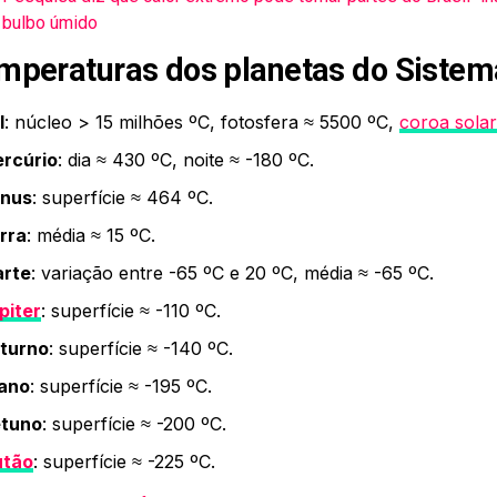
 bulbo úmido
mperaturas dos planetas do Sistem
l
: núcleo > 15 milhões ºC, fotosfera ≈ 5500 ºC,
coroa solar
rcúrio
: dia ≈ 430 ºC, noite ≈ -180 ºC.
nus
: superfície ≈ 464 ºC.
rra
: média ≈ 15 ºC.
rte
: variação entre -65 ºC e 20 ºC, média ≈ -65 ºC.
piter
: superfície ≈ -110 ºC.
turno
: superfície ≈ -140 ºC.
ano
: superfície ≈ -195 ºC.
tuno
: superfície ≈ -200 ºC.
utão
: superfície ≈ -225 ºC.