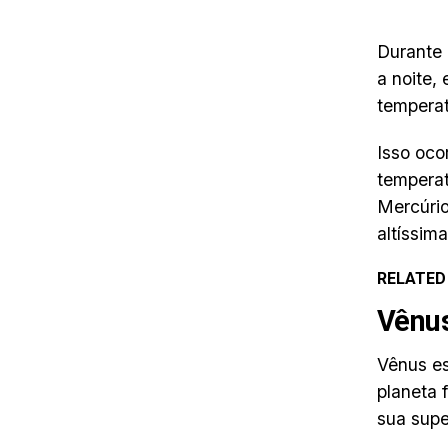
Durante 
a noite,
temperat
Isso oco
temperat
Mercúrio
altíssim
RELATED
Vênu
Vênus es
planeta 
sua supe