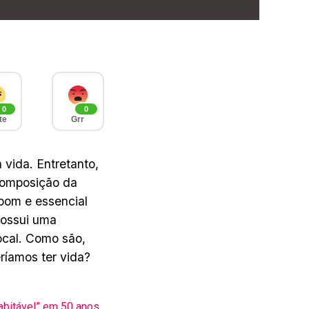
0
0
te
Grr
 vida. Entretanto,
 composição da
 bom e essencial
 possui uma
local. Como são,
ríamos ter vida?
abitável” em 50 anos,