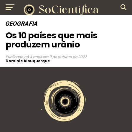
GEOGRAFIA
Os 10 países que mais
produzem urânio
Publicado
há 4 anos
em
11 de outubro de 2022
Dominic Albuquerque