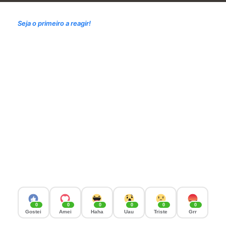
Seja o primeiro a reagir!
0
0
0
0
0
0
Gostei
Amei
Haha
Uau
Triste
Grr