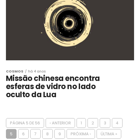
COSMOS
há 4 anos
Missão chinesa encontra
esferas de vidro no lado
oculto da Lua
PÁGINA 5 DE 56
‹ ANTERIOR
1
2
3
4
5
6
7
8
9
PRÓXIMA ›
ÚLTIMA »