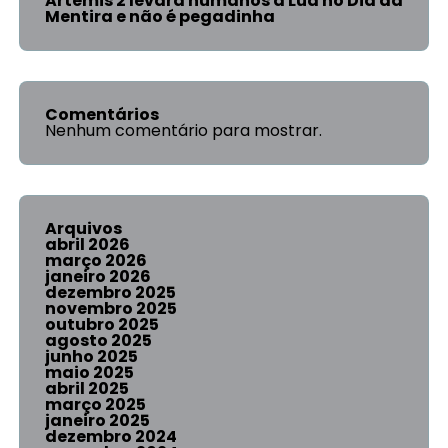
Artemis 2 levará humanos à Lua no Dia da
Mentira e não é pegadinha
Comentários
Nenhum comentário para mostrar.
Arquivos
abril 2026
março 2026
janeiro 2026
dezembro 2025
novembro 2025
outubro 2025
agosto 2025
junho 2025
maio 2025
abril 2025
março 2025
janeiro 2025
dezembro 2024