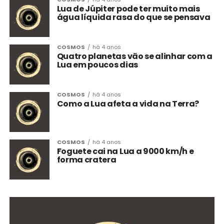
Lua de Júpiter pode ter muito mais
água líquida rasa do que se pensava
COSMOS
há 4 anos
Quatro planetas vão se alinhar com a
Lua em poucos dias
COSMOS
há 4 anos
Como a Lua afeta a vida na Terra?
COSMOS
há 4 anos
Foguete cai na Lua a 9000 km/h e
forma cratera