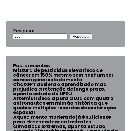
Pesquisar
Pesquisar
Posts recentes
Mistura de pesticidas eleva risco de
câncer em 150% mesmo sem nenhum ser
cancerígeno isoladamente
ChatGPT acelera o aprendizado mas
prejudica a retenção de longo prazo,
aponta estudo da UFRJ
Artemis II decola para a Lua com quatro
astronautas em missão histórica que
quebra múltiplos recordes de exploração
espacial
Aquecimento moderado já é suficiente
para desencadear catástrofes
climáticas extremas, aponta estudo