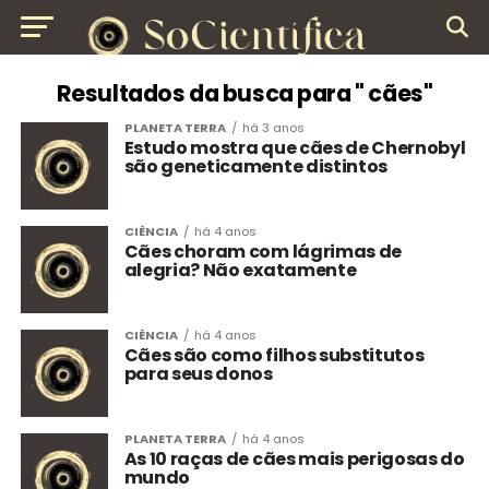
Resultados da busca para " cães"
PLANETA TERRA
há 3 anos
Estudo mostra que cães de Chernobyl
são geneticamente distintos
CIÊNCIA
há 4 anos
Cães choram com lágrimas de
alegria? Não exatamente
CIÊNCIA
há 4 anos
Cães são como filhos substitutos
para seus donos
PLANETA TERRA
há 4 anos
As 10 raças de cães mais perigosas do
mundo