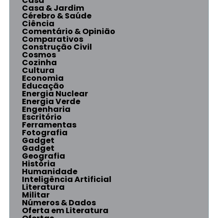
Casa
Casa & Jardim
Cérebro & Saúde
Ciência
Comentário & Opinião
Comparativos
Construção Civil
Cosmos
Cozinha
Cultura
Economia
Educação
Energia Nuclear
Energia Verde
Engenharia
Escritório
Ferramentas
Fotografia
Gadget
Gadget
Geografia
História
Humanidade
Inteligência Artificial
Literatura
Militar
Números & Dados
Oferta em Literatura