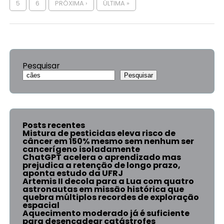
5
6
PRÓXIMA ›
ÚLTIMA »
Pesquisar
Pesquisar
Posts recentes
Mistura de pesticidas eleva risco de
câncer em 150% mesmo sem nenhum ser
cancerígeno isoladamente
ChatGPT acelera o aprendizado mas
prejudica a retenção de longo prazo,
aponta estudo da UFRJ
Artemis II decola para a Lua com quatro
astronautas em missão histórica que
quebra múltiplos recordes de exploração
espacial
Aquecimento moderado já é suficiente
para desencadear catástrofes