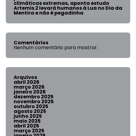
climáticas extremas, aponta estudo
Artemis 2 levará humanos à Lua no Dia da
Mentira e não é pegadinha
Comentários
Nenhum comentário para mostrar.
Arquivos
abril 2026
março 2026
janeiro 2026
dezembro 2025
novembro 2025
outubro 2025
agosto 2025
junho 2025
maio 2025
abril 2025
março 2025
janeiro 2025