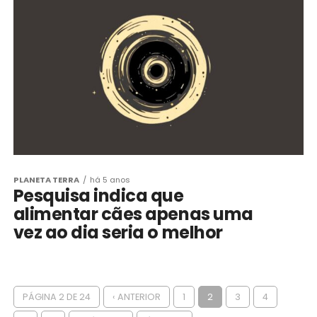
PLANETA TERRA
há 5 anos
Pesquisa indica que
alimentar cães apenas uma
vez ao dia seria o melhor
PÁGINA 2 DE 24
‹ ANTERIOR
1
2
3
4