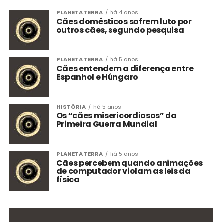
PLANETA TERRA
há 4 anos
Cães domésticos sofrem luto por
outros cães, segundo pesquisa
PLANETA TERRA
há 5 anos
Cães entendem a diferença entre
Espanhol e Húngaro
HISTÓRIA
há 5 anos
Os “cães misericordiosos” da
Primeira Guerra Mundial
PLANETA TERRA
há 5 anos
Cães percebem quando animações
de computador violam as leis da
física