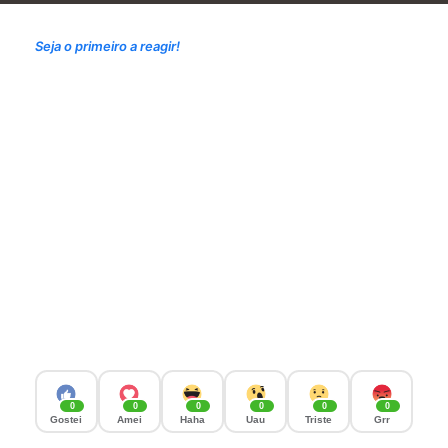
Seja o primeiro a reagir!
0
0
0
0
0
0
Gostei
Amei
Haha
Uau
Triste
Grr