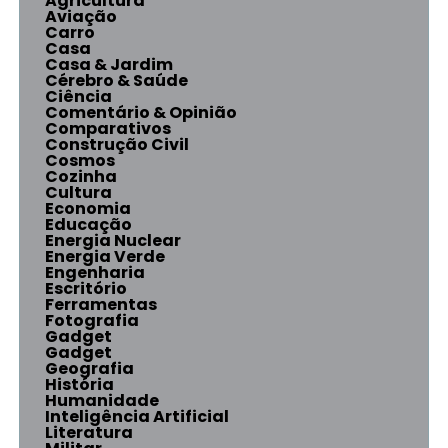
Agricultura
Aviação
Carro
Casa
Casa & Jardim
Cérebro & Saúde
Ciência
Comentário & Opinião
Comparativos
Construção Civil
Cosmos
Cozinha
Cultura
Economia
Educação
Energia Nuclear
Energia Verde
Engenharia
Escritório
Ferramentas
Fotografia
Gadget
Gadget
Geografia
História
Humanidade
Inteligência Artificial
Literatura