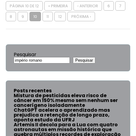
PÁGINA 10 DE 12
« PRIMEIRA
‹ ANTERIOR
6
7
8
9
10
11
12
PRÓXIMA ›
Pesquisar
Pesquisar
Posts recentes
Mistura de pesticidas eleva risco de
câncer em 150% mesmo sem nenhum ser
cancerígeno isoladamente
ChatGPT acelera o aprendizado mas
prejudica a retenção de longo prazo,
aponta estudo da UFRJ
Artemis II decola para a Lua com quatro
astronautas em missão histórica que
quebra múltiplos recordes de exploração