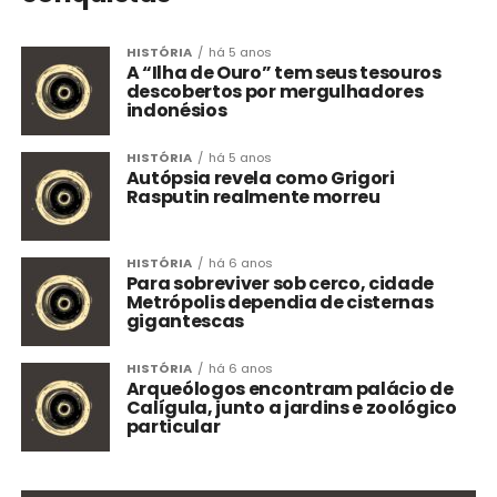
HISTÓRIA
há 5 anos
A “Ilha de Ouro” tem seus tesouros
descobertos por mergulhadores
indonésios
HISTÓRIA
há 5 anos
Autópsia revela como Grigori
Rasputin realmente morreu
HISTÓRIA
há 6 anos
Para sobreviver sob cerco, cidade
Metrópolis dependia de cisternas
gigantescas
HISTÓRIA
há 6 anos
Arqueólogos encontram palácio de
Calígula, junto a jardins e zoológico
particular