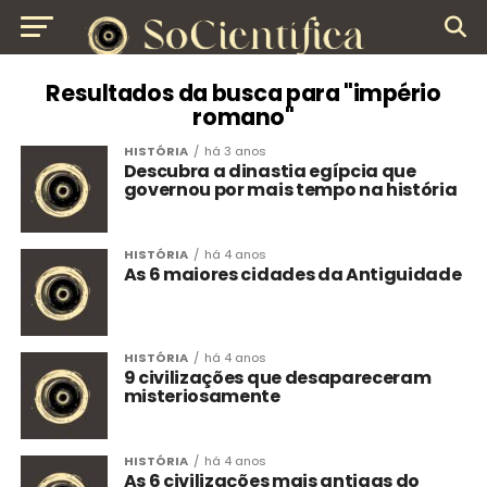
Resultados da busca para "império
romano"
HISTÓRIA
há 3 anos
Descubra a dinastia egípcia que
governou por mais tempo na história
HISTÓRIA
há 4 anos
As 6 maiores cidades da Antiguidade
HISTÓRIA
há 4 anos
9 civilizações que desapareceram
misteriosamente
HISTÓRIA
há 4 anos
As 6 civilizações mais antigas do