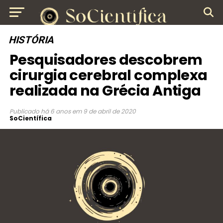
HISTÓRIA
Pesquisadores descobrem
cirurgia cerebral complexa
realizada na Grécia Antiga
Publicado
há 6 anos
em
9 de abril de 2020
SoCientífica