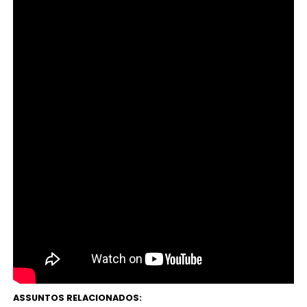
LEIA TAMBÉM:
Mãos de homem transplantadas
adquirem traços femininos
O artigo
“
Adelphi researcher discovers early, complex
brain surgery in ancient Greece
”
foi um comunicado
de imprensa da Universidade Adelphi, publicado
originalmente no
Eurekalert.
Direitos Reservados.
ASSUNTOS RELACIONADOS: