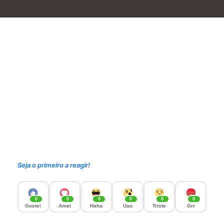
Seja o primeiro a reagir!
0
0
0
0
0
0
Gostei
Amei
Haha
Uau
Triste
Grr