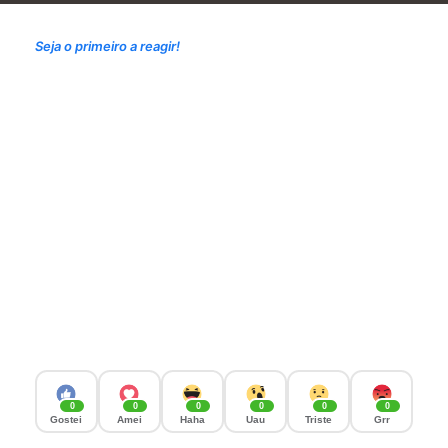
Seja o primeiro a reagir!
0
0
0
0
0
0
Gostei
Amei
Haha
Uau
Triste
Grr