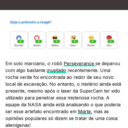
Seja o primeiro a reagir!
0
0
0
0
0
0
Gostei
Amei
Haha
Uau
Triste
Grr
Em solo marciano, o robô
Perseverance
se deparou
com algo bastante
inusitado
recentemente. Uma
rocha verde foi encontrada ao redor de seu novo
local de escavação. No entanto, o mistério ainda está
presente, mesmo após o laser da SuperCam ter sido
utilizado para penetrar essa misteriosa rocha. A
equipe da NASA ainda está analisando o que poderia
ser esse artefato encontrado em
Marte
, mas as
opiniões populares só dizem se tratar de uma coisa:
alienígenas!