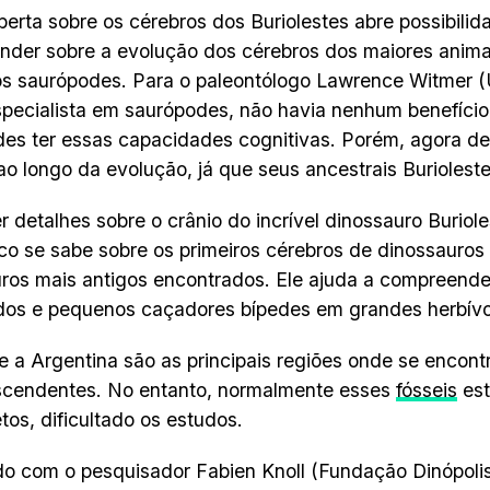
erta sobre os cérebros dos Buriolestes abre possibilid
der sobre a evolução dos cérebros dos maiores anima
 os saurópodes. Para o paleontólogo Lawrence Witmer 
specialista em saurópodes, não havia nenhum benefício
es ter essas capacidades cognitivas. Porém, agora de
o longo da evolução, já que seus ancestrais Buriolest
 detalhes sobre o crânio do incrível dinossauro Buriole
co se sabe sobre os primeiros cérebros de dinossauros
ros mais antigos encontrados. Ele ajuda a compreende
dos e pequenos caçadores bípedes em grandes herbív
 e a Argentina são as principais regiões onde se encont
scendentes. No entanto, normalmente esses
fósseis
est
tos, dificultado os estudos.
o com o pesquisador Fabien Knoll (Fundação Dinópolis