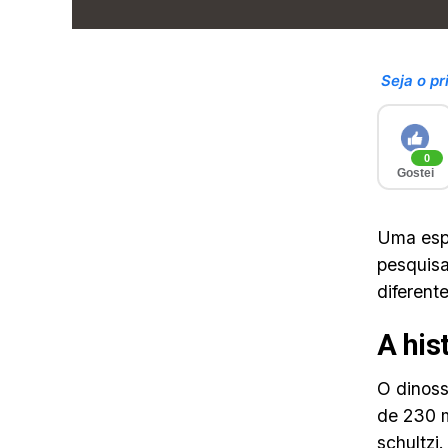
Seja o pr
0
Gostei
Uma espé
pesquis
diferent
A his
O dinoss
de 230 m
schultzi