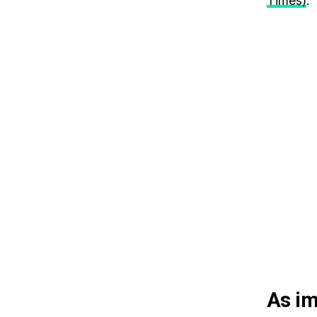
Times)
.
As im