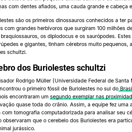
mas com dentes afiados, uma cauda grande e cabeça e
lestes são os primeiros dinossauros conhecidos a ter 
es com grandes herbívoros que surgiram 100 milhões d
braquiossauros, os diplodocus e os saurópodes. Estes 
úpedes e gigantes, tinham cérebros muito pequenos, a
es schultzi.
ebro dos Buriolestes schultzi
sador Rodrigo Müller (Universidade Federal de Santa 
ncontrou o primeiro fóssil de Buriolestes no sul do
Brasi
pois encontraram um
segundo exemplar nas proximida
vação quase toda do crânio. Assim, a equipe fez uma a
 com tomografia computadorizada para analisar seu c
o observaram que o cerebelo dos Buriolestes era parti
nimal jurássico.