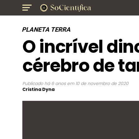
PLANETA TERRA
O incrível d
cérebro de t
Publicado
há 6 anos
em
10 de novembro de 2020
Cristina Dyna