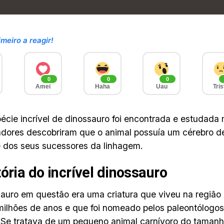
imeiro a reagir!
0
0
0
Amei
Haha
Uau
Tris
cie incrível de dinossauro foi encontrada e estudada 
adores descobriram que o animal possuía um cérebro 
e dos seus sucessores da linhagem.
tória do incrível dinossauro
auro em questão era uma criatura que viveu na região 
ilhões de anos e que foi nomeado pelos paleontólogos
. Se tratava de um pequeno animal carnívoro do taman