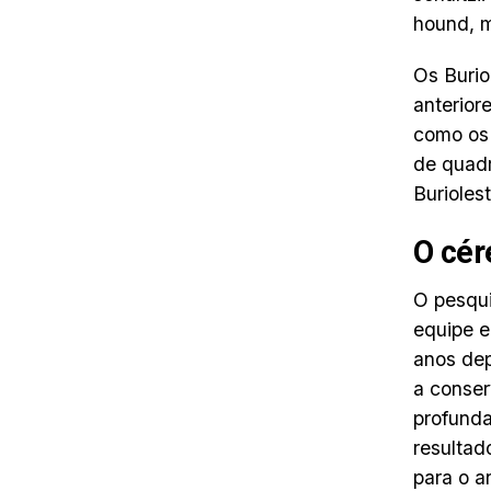
hound, 
Os Burio
anterior
como os 
de quadr
Buriolest
O cér
O pesqui
equipe e
anos de
a conser
profunda
resultad
para o a