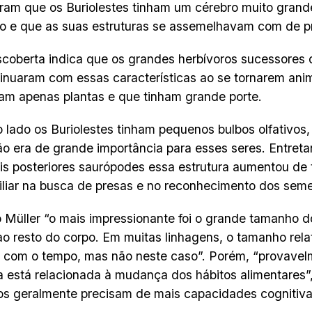
aram que os Buriolestes tinham um cérebro muito grand
o e que as suas estruturas se assemelhavam com de p
coberta indica que os grandes herbívoros sucessores 
inuaram com essas características ao se tornarem ani
m apenas plantas e que tinham grande porte.
o lado os Buriolestes tinham pequenos bulbos olfativos, 
ão era de grande importância para esses seres. Entreta
is posteriores saurópodes essa estrutura aumentou de
iliar na busca de presas e no reconhecimento dos seme
Müller “o mais impressionante foi o grande tamanho 
ao resto do corpo. Em muitas linhagens, o tamanho rela
 com o tempo, mas não neste caso”. Porém, “provavel
está relacionada à mudança dos hábitos alimentares”,
os geralmente precisam de mais capacidades cognitiv