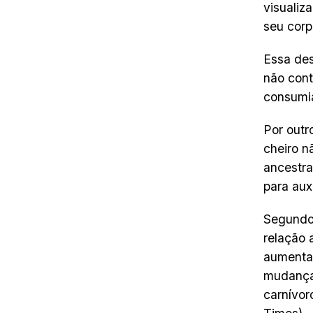
visualiz
seu corp
Essa des
não cont
consumia
Por outr
cheiro n
ancestra
para aux
Segundo 
relação 
aumenta
mudança 
carnívor