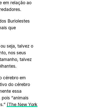
e em relação ao
redadores.
dos Buriolestes
mais que
ou seja, talvez o
nto, nos seus
 tamanho, talvez
lhantes.
do cérebro em
tivo do cérebro
mente essa
 pois “animais
as.”
(The New York