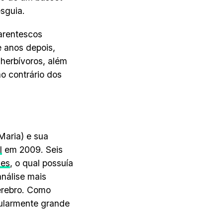
sguia.
parentescos
e anos depois,
herbívoros, além
o contrário dos
Maria) e sua
l
em 2009. Seis
des
, o qual possuía
nálise mais
érebro. Como
cularmente grande