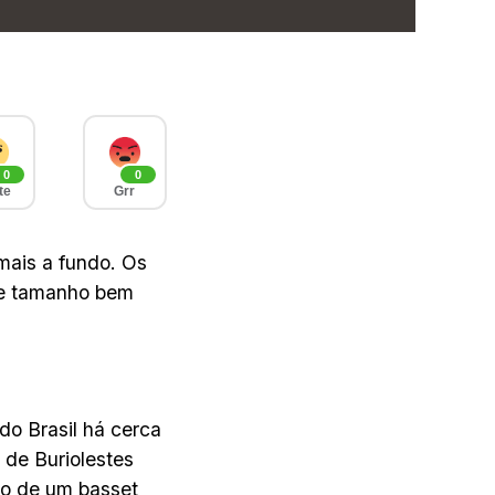
0
0
te
Grr
mais a fundo. Os
de tamanho bem
do Brasil há cerca
 de Buriolestes
ho de um basset