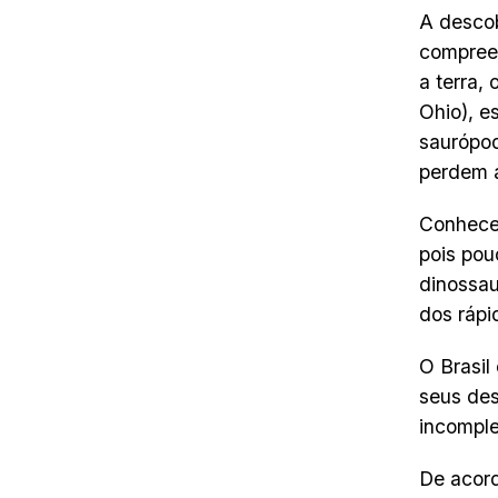
A descob
compreen
a terra,
Ohio), e
saurópod
perdem a
Conhecer
pois pou
dinossau
dos rápi
O Brasil
seus de
incomple
De acord