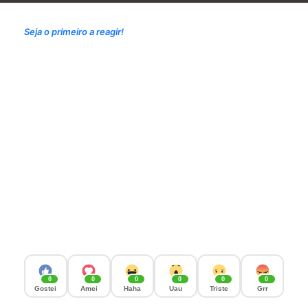
Seja o primeiro a reagir!
0
0
0
0
0
0
Gostei
Amei
Haha
Uau
Triste
Grr