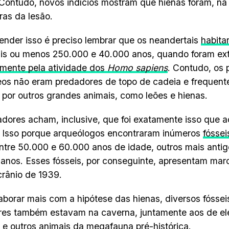
 Contudo, novos indícios mostram que hienas foram, na
as da lesão.
ender isso é preciso lembrar que os neandertais
habita
is ou menos 250.000 e 40.000 anos, quando foram ext
mente pela atividade dos
Homo sapiens
. Contudo, os 
os não eram predadores de topo de cadeia e frequen
por outros grandes animais, como leões e hienas.
dores acham, inclusive, que foi exatamente isso que 
. Isso porque arqueólogos encontraram inúmeros
fóssei
ntre 50.000 e 60.000 anos de idade, outros mais antig
anos. Esses fósseis, por conseguinte, apresentam mar
rânio de 1939.
aborar mais com a hipótese das hienas, diversos fósse
es também estavam na caverna, juntamente aos de ele
 e outros animais da megafauna pré-histórica.