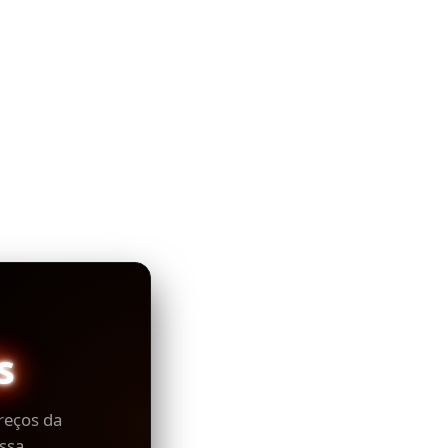
s
reços da
ssa