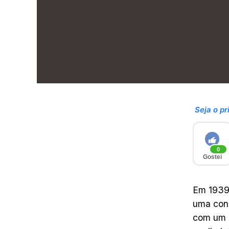
Seja o pr
0
Gostei
Em 1939,
uma con
com um 