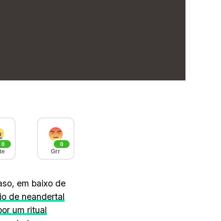
0
0
te
Grr
aso, em baixo de
io de neandertal
or um ritual