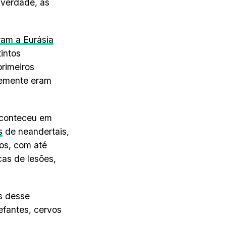
 verdade, as
ram a Eurásia
intos
primeiros
temente eram
aconteceu em
s
de neandertais,
os, com até
cas de lesões,
is desse
fantes, cervos