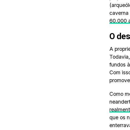
(arqueól
caverna 
60.000 
O des
A propri
Todavia,
fundos à
Com isso
promover
Como mos
neander
realment
que os n
enterrav