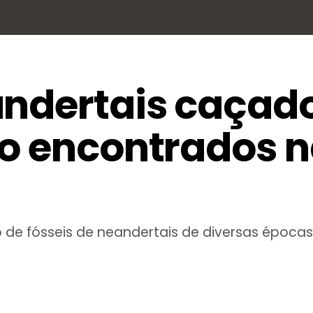
andertais caçad
ão encontrados 
de fósseis de neandertais de diversas época