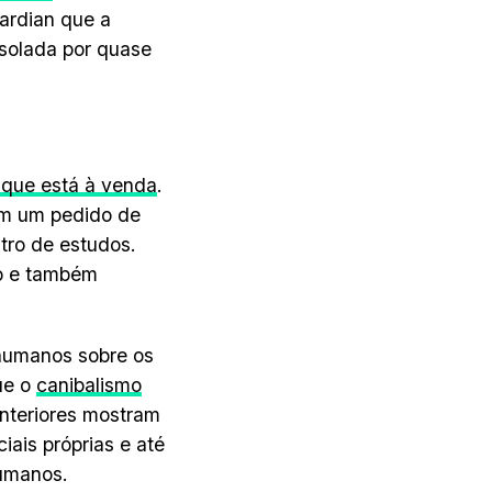
ardian que a
solada por quase
 que está à venda
.
com um pedido de
tro de estudos.
ão e também
humanos sobre os
ue o
canibalismo
nteriores mostram
iais próprias e até
humanos.