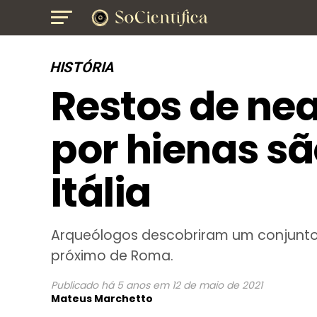
HISTÓRIA
Restos de ne
por hienas s
Itália
Arqueólogos descobriram um conjunto 
próximo de Roma.
Publicado
há 5 anos
em
12 de maio de 2021
Mateus Marchetto