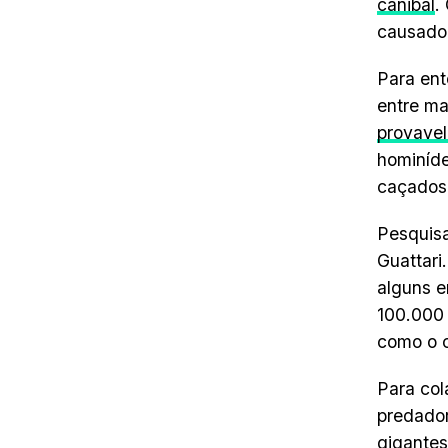
canibal
.
causador
Para ent
entre ma
provavel
hominíde
caçados 
Pesquisa
Guattari
alguns e
100.000 
como o c
Para col
predador
gigantes