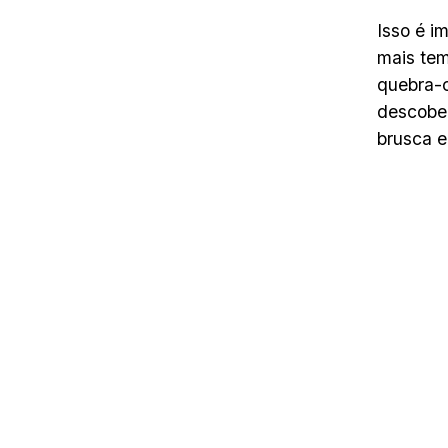
Isso é i
mais te
quebra-
descober
brusca e