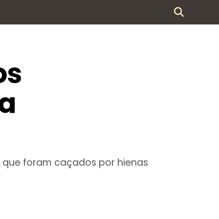
os
na
s que foram caçados por hienas