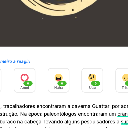
imeiro a reagir!
0
0
0
Amei
Haha
Uau
Tris
 trabalhadores encontraram a caverna Guattari por ac
strução. Na época paleontólogos encontraram um
crân
buraco na cabeça, levando alguns pesquisadores a
sup