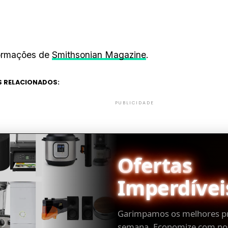
ormações de
Smithsonian Magazine
.
 RELACIONADOS:
PUBLICIDADE
Ofertas
Imperdívei
Garimpamos os melhores p
semana. Economize com no