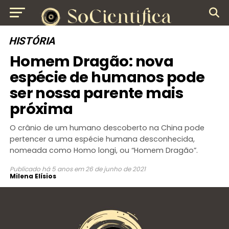
HISTÓRIA
Homem Dragão: nova
espécie de humanos pode
ser nossa parente mais
próxima
O crânio de um humano descoberto na China pode
pertencer a uma espécie humana desconhecida,
nomeada como Homo longi, ou “Homem Dragão”.
Publicado
há 5 anos
em
26 de junho de 2021
Milena Elísios