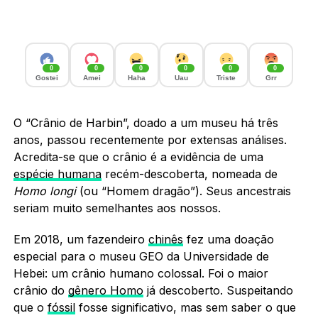
0
0
0
0
0
0
Gostei
Amei
Haha
Uau
Triste
Grr
O “Crânio de Harbin”, doado a um museu há três
anos, passou recentemente por extensas análises.
Acredita-se que o crânio é a evidência de uma
espécie humana
recém-descoberta, nomeada de
Homo longi
(ou “Homem dragão”). Seus ancestrais
seriam muito semelhantes aos nossos.
Em 2018, um fazendeiro
chinês
fez uma doação
especial para o museu GEO da Universidade de
Hebei: um crânio humano colossal. Foi o maior
crânio do
gênero Homo
já descoberto. Suspeitando
que o
fóssil
fosse significativo, mas sem saber o que