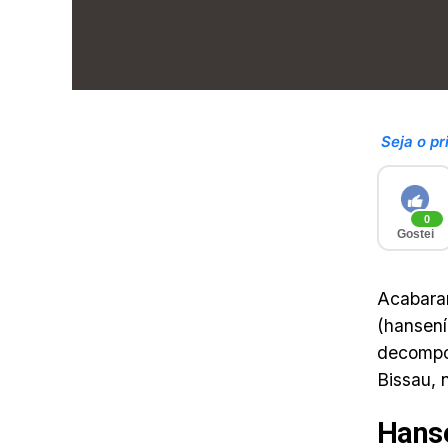
Seja o pr
0
Gostei
Acabaram
(hansení
decompos
Bissau, 
Hans