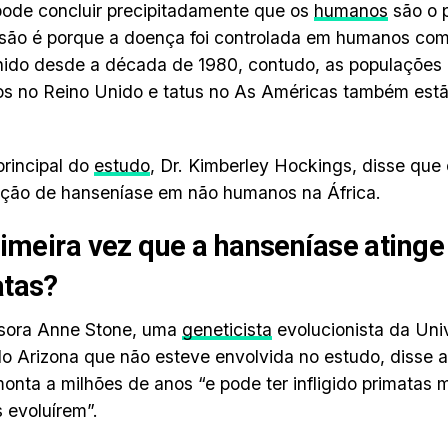
ode concluir precipitadamente que os
humanos
são o p
são é porque a doença foi controlada em humanos com 
ido desde a década de 1980, contudo, as populações 
s no Reino Unido e tatus no As Américas também est
principal do
estudo
, Dr. Kimberley Hockings, disse que 
ação de hanseníase em não humanos na África.
rimeira vez que a hanseníase atinge
atas?
ssora Anne Stone, uma
geneticista
evolucionista da Uni
o Arizona que não esteve envolvida no estudo, disse a
monta a milhões de anos “e pode ter infligido primatas 
 evoluírem”.