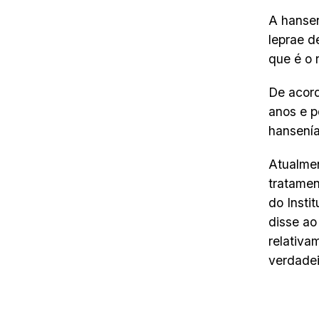
A hansen
leprae d
que é o 
De acord
anos e p
hansenía
Atualmen
tratamen
do Insti
disse ao
relativa
verdadei