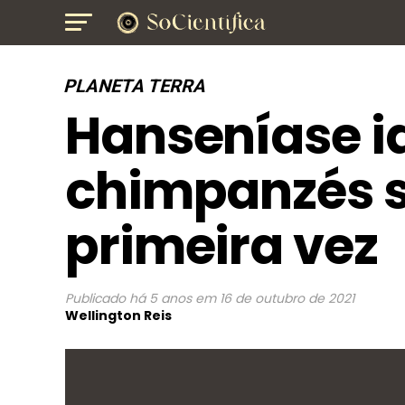
PLANETA TERRA
Hanseníase i
chimpanzés s
primeira vez
Publicado
há 5 anos
em
16 de outubro de 2021
Wellington Reis