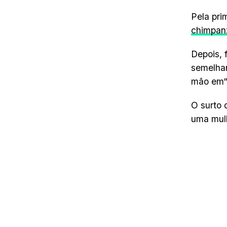
Pela pri
chimpan
Depois, 
semelhan
mão em“ 
O surto
uma mulh