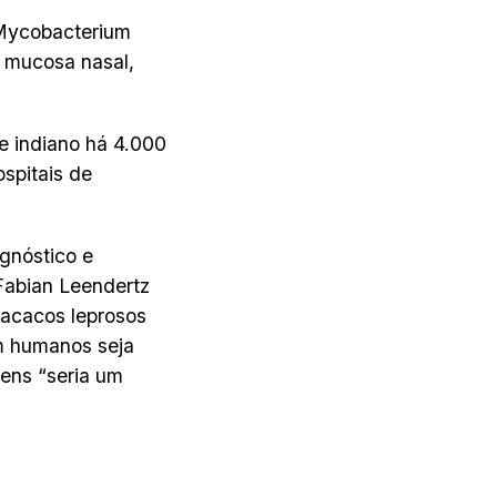
 Mycobacterium
a mucosa nasal,
e indiano há 4.000
spitais de
gnóstico e
Fabian Leendertz
macacos leprosos
m humanos seja
gens “seria um