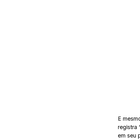
E mesmo
registra
em seu p