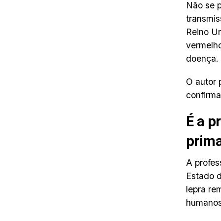
Não se p
transmis
Reino Un
vermelho
doença.
O autor 
confirm
É a p
prim
A profe
Estado d
lepra re
humanos