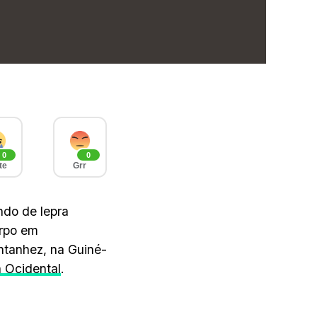
0
0
te
Grr
ndo de lepra
orpo em
ntanhez, na Guiné-
a Ocidental
.