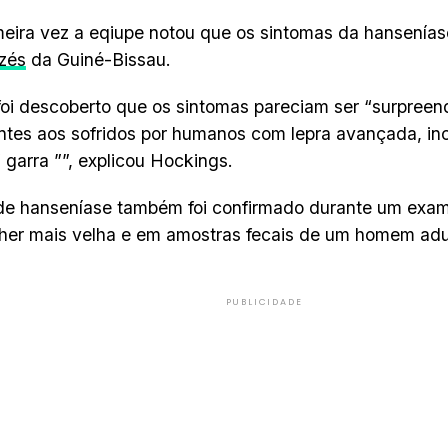
meira vez a eqiupe notou que os sintomas da hansenía
zés
da Guiné-Bissau.
foi descoberto que os sintomas pareciam ser “surpree
tes aos sofridos por humanos com lepra avançada, inc
garra ””, explicou Hockings.
 de hanseníase também foi confirmado durante um exa
er mais velha e em amostras fecais de um homem adu
PUBLICIDADE