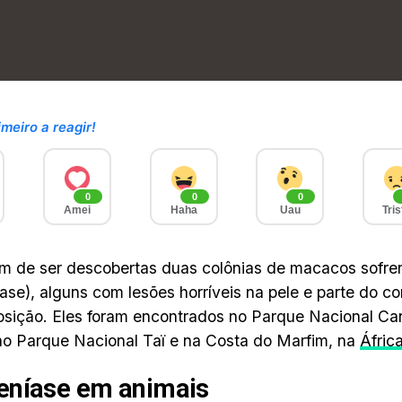
imeiro a reagir!
0
0
0
Amei
Haha
Uau
Tris
 de ser descobertas duas colônias de macacos sofre
ase), alguns com lesões horríveis na pele e parte do c
ição. Eles foram encontrados no Parque Nacional Ca
no Parque Nacional Taï e na Costa do Marfim, na
Áfric
eníase em animais