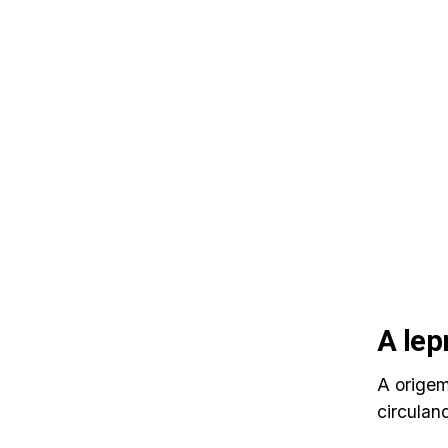
A lep
A origem
circulan