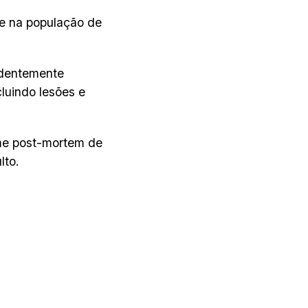
se na população de
ndentemente
luindo lesões e
me post-mortem de
lto.