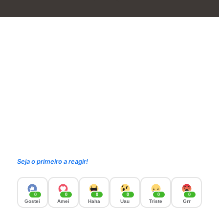
Seja o primeiro a reagir!
0
0
0
0
0
0
Gostei
Amei
Haha
Uau
Triste
Grr