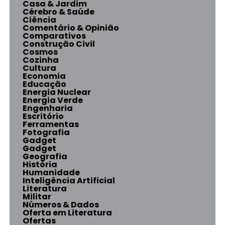
Casa & Jardim
Cérebro & Saúde
Ciência
Comentário & Opinião
Comparativos
Construção Civil
Cosmos
Cozinha
Cultura
Economia
Educação
Energia Nuclear
Energia Verde
Engenharia
Escritório
Ferramentas
Fotografia
Gadget
Gadget
Geografia
História
Humanidade
Inteligência Artificial
Literatura
Militar
Números & Dados
Oferta em Literatura
Ofertas