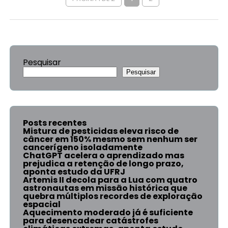
Pesquisar
Pesquisar
Posts recentes
Mistura de pesticidas eleva risco de
câncer em 150% mesmo sem nenhum ser
cancerígeno isoladamente
ChatGPT acelera o aprendizado mas
prejudica a retenção de longo prazo,
aponta estudo da UFRJ
Artemis II decola para a Lua com quatro
astronautas em missão histórica que
quebra múltiplos recordes de exploração
espacial
Aquecimento moderado já é suficiente
para desencadear catástrofes