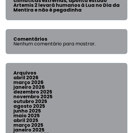
climáticas extremas, aponta estudo
Artemis 2 levará humanos à Lua no Dia da
Mentira e não é pegadinha
Comentários
Nenhum comentário para mostrar.
Arquivos
abril 2026
março 2026
janeiro 2026
dezembro 2025
novembro 2025
outubro 2025
agosto 2025
junho 2025
maio 2025
abril 2025
março 2025
janeiro 2025